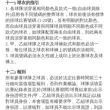
十一) 球衣的指引
1. 各球隊須穿著相同顏色及款式一致(自由球員除
外)且附有不同號碼的整齊球衣，球衣前後須有標準
的排球比賽號碼 (1-20號)，並有明顯的對比顏色。
而自由球員須穿著與同隊球員明顯不同顏色或不同
款式的球衣，如球隊配置兩名自由球員，則此兩名
球員須穿著相同顏色和款式一致的球衣。
2. 甲、乙組球隊之球衣及球褲款式和顏色必須一
致，每位球員之球衣和球褲上的號碼亦須相同。
3. 球員號碼必須永久性縫上或印上於比賽球衣及球
褲上。
十二) 報到
所有參賽球隊之球員，必須於法定比賽時間前三十
分鐘向當值場監報到，否則作棄權論。球隊須填妥
比賽紀錄表並且於(球隊比賽期間/球賽結束前)出示
身份證明文件(甲，乙組球員必須出示球員証)以核
對球員身份，本會場監有權要求甲、乙組球員出示
身份證，以便核對，如球員不能出示球員證，則該