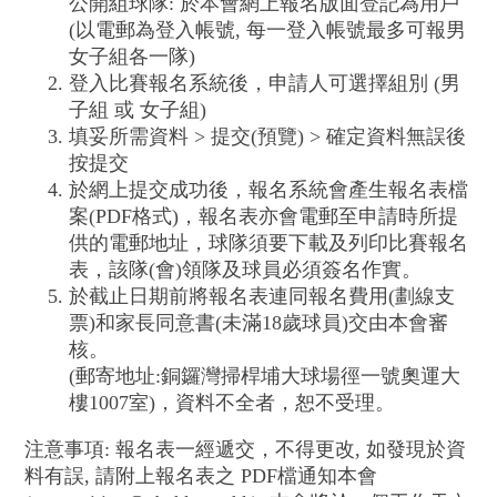
公開組球隊: 於本會網上報名版面登記為用戶
(以電郵為登入帳號, 每一登入帳號最多可報男
女子組各一隊)
登入比賽報名系統後，申請人可選擇組別 (男
子組 或 女子組)
填妥所需資料 > 提交(預覽) > 確定資料無誤後
按提交
於網上提交成功後，報名系統會產生報名表檔
案(PDF格式)，報名表亦會電郵至申請時所提
供的電郵地址，球隊須要下載及列印比賽報名
表，該隊(會)領隊及球員必須簽名作實。
於截止日期前將報名表連同報名費用(劃線支
票)和家長同意書(未滿18歲球員)交由本會審
核。
(郵寄地址:銅鑼灣掃桿埔大球場徑一號奧運大
樓1007室)，資料不全者，恕不受理。
注意事項: 報名表一經遞交，不得更改, 如發現於資
料有誤, 請附上報名表之 PDF檔通知本會