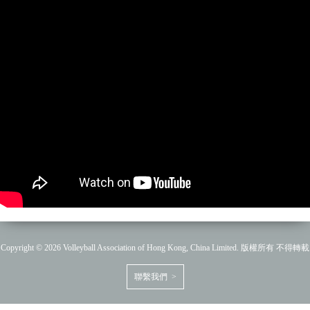
Copyright © 2026 Volleyball Association of Hong Kong, China Limited. 版權所有 不得轉載
聯繫我們 >