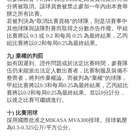
分將被取消。該球員會被禁止參加一年內由本會舉
辦之所有比賽。
若被判決為“取消比賽資格”的球隊，則是項賽事中
其他球隊與該隊對賽而取得之分數亦告作廢。甲組
比賽將以 0:3 或 0:2 和每局 0:25 為最終結果，乙丙
組比賽將以0:2和每局0:25為最終結果。
九) 棄權的判罰
如有因遲到、證件問題或於法定比賽時間，參賽隊
伍仍未能派出法定人數出賽者，比賽制服及裝備不
整齊者，將判作棄權論。而被判為”棄權”的球隊，
甲組比賽將以0:3和每局0:25為最終結果，乙丙組比
賽將以0:2和每局0:25為最終結果。並以0分計分，
以後之比賽可繼續進行。
十) 比賽用球
採用國際批准之MIKASA MVA300排球。排球氣壓
為0.3-0.325公斤/平方公分。