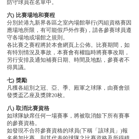
防守球員在名單中。
六) 比賽場地和賽程
分別於港九新界各區之室內場館舉行(丙組資格賽因
應場地所限，有可能假戶外作賽)，請各參賽球員遵
守各場地或場館之規則。
各比賽之賽程將於本會網頁上公佈。比賽期間，如
有特別情況及事故，本賽會有權臨時將賽事改期，
另行安排及通知補賽日期、時間及地點，參賽者不
得異議。
七) 獎勵
凡獲各組別之冠、亞、季、殿軍之球隊，由賽會頒
發獎盃乙座及獎牌20枚。
八) 取消比賽資格
如球隊缺席任何一場賽事，將被取消餘下所有賽事
的參賽資格。
如發現不合符參賽資格的球員(下稱「該球員」)報
名參加比賽，則其代表的球隊之比賽資格及所得積