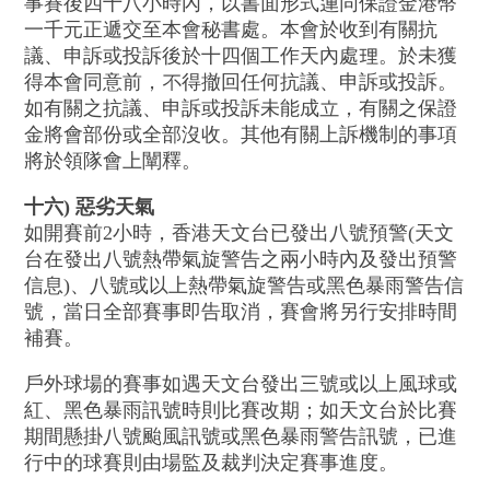
事賽後四十八小時內，以書面形式連同保證金港幣
一千元正遞交至本會秘書處。本會於收到有關抗
議、申訴或投訴後於十四個工作天內處理。於未獲
得本會同意前，不得撤回任何抗議、申訴或投訴。
如有關之抗議、申訴或投訴未能成立，有關之保證
金將會部份或全部沒收。其他有關上訴機制的事項
將於領隊會上闡釋。
十六) 惡劣天氣
如開賽前2小時，香港天文台已發出八號預警(天文
台在發出八號熱帶氣旋警告之兩小時內及發出預警
信息)、八號或以上熱帶氣旋警告或黑色暴雨警告信
號，當日全部賽事即告取消，賽會將另行安排時間
補賽。
戶外球場的賽事如遇天文台發出三號或以上風球或
紅、黑色暴雨訊號時則比賽改期；如天文台於比賽
期間懸掛八號颱風訊號或黑色暴雨警告訊號，已進
行中的球賽則由場監及裁判決定賽事進度。