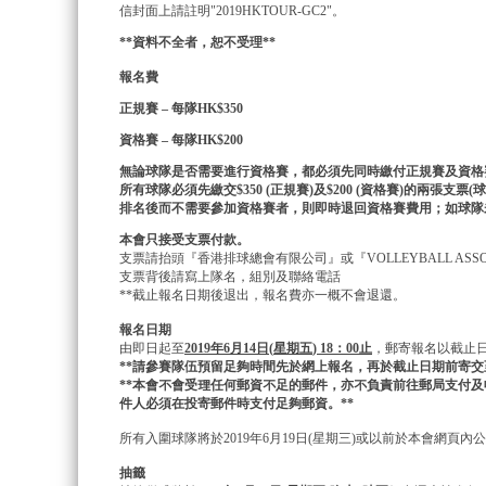
信封面上請註明"2019HKTOUR-GC2"。
**
資料不全者，恕不受理
**
報名費
正規賽
–
每隊
HK
$350
資格賽
–
每隊
HK$200
無論球隊是否需要進行資格賽，都必須先同時繳付正規賽及資格
所有球隊必須先繳交
$350 (正規賽)及$200 (資格賽)的兩張支票(
球
排名後而不需要參加資格賽者，則即時退回資格賽費用；如球隊
本會只接受支票付款。
支票請抬頭『香港排球總會有限公司』或『VOLLEYBALL ASSOCIATI
支票背後請寫上隊名，組別及聯絡電話
**截止報名日期後退出，報名費亦一概不會退還。
報名日期
由即日起至
2019
年
6
月
14
日
(
星期五
) 18
：
00
止
，郵寄報名以截止
**
請參賽隊伍預留足夠時間先於網上報名，再於截止日期前寄交
**
本會不會受理任何郵資不足的郵件，亦不負責前往郵局支付及
件人必須在投寄郵件時支付足夠郵資。
**
所有入圍球隊將於2019年6月19日(星期三)或以前於本會網頁內
抽籤