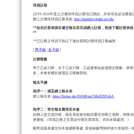
球員註冊
[2019-2020年度之沙灘排球員註冊現已開始，所有球員必須重新
網上沙灘排球員註冊系統:
http://member.vbahk.org.hk/
**
如未註冊者請在遞交報名
前完成網上
註冊，然後下載註冊表格
**
**已註冊之球員可按以下連結查閱沙灘球員註冊編號
[
男子組
|
女子組
]
比賽隊數
男子乙組32隊，女子乙組32隊，乙組賽事如超過限定隊數，將舉
多，本會有權於後期設立隊數限制。
報名手續
程序一：填妥網上報名表
網上報名表:
https://forms.gle/AWf4FmcCMsHZEFqbA
程序二：寄交報名費用至本會
於網上提交成功後，報名系統會自動回覆至領隊之電郵，球隊須
會審核。(球員註冊之支票請分開支票填寫，否則未能處理。)
郵寄或親身遞交到本會總辦事處: 香港銅鑼灣掃桿埔大球場徑一號