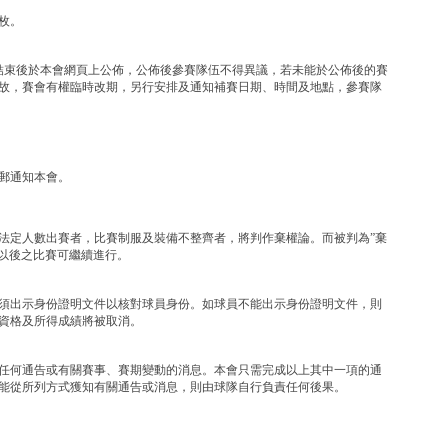
枚。
結束後於本會網頁上公佈，公佈後參賽隊伍不得異議，若未能於公佈後的賽
故，賽會有權臨時改期，另行安排及通知補賽日期、時間及地點，參賽隊
郵通知本會。
法定人數出賽者，比賽制服及裝備不整齊者，將判作棄權論。而被判為”棄
分，以後之比賽可繼續進行。
必須出示身份證明文件以核對球員身份。如球員不能出示身份證明文件，則
資格及所得成績將被取消。
任何通告或有關賽事、賽期變動的消息。本會只需完成以上其中一項的通
能從所列方式獲知有關通告或消息，則由球隊自行負責任何後果。