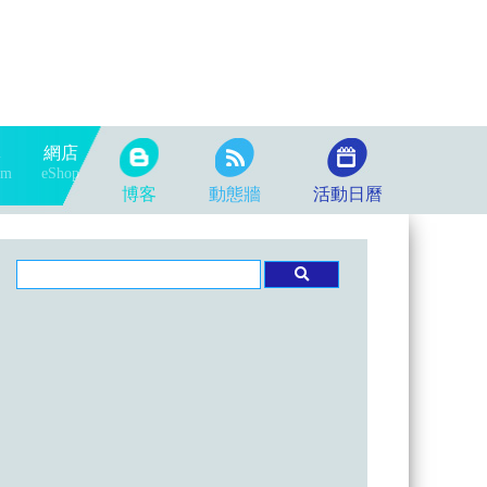
隊
網店
am
eShop
博客
動態牆
活動日曆