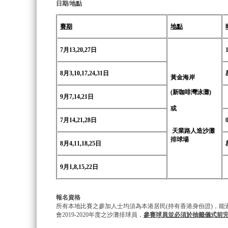
日期/地點
賽期
地點
7月13,20,27日
8月3,10,17,24,31日
黃金海岸
(新咖啡灣泳灘)
9月7,14,21日
或
7月14,21,28日
天業路人造沙灘
排球場
8月4,11,18,25日
9月1,8,15,22日
報名資格
所有本地比賽之參加人士均須為本港居民(持有香港身份證)，能
會2019-2020年度之沙灘排球員，
參賽球員並必須於抽籤儀式前