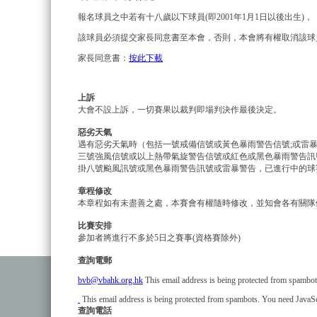
報名球員之中若有十八歲以下球員(即2001年1月1日以後出生)，
該球員必須提交家長同意書至本會，否則，本會將有權取消該球
家長同意書：
按此下載
上訴
大會不設上訴，一切賽果以裁判即場判決作最後決定。
惡劣天氣
遇有惡劣天氣時（包括一號戒備信號或黃色暴雨警告信號;或雷
三號強風信號或以上熱帶氣旋警告信號或紅色或黑色暴雨警告訊
掛八號颱風訊號或黑色暴雨警告訊號或雷暴警告，已進行中的球
章程修改
本章程如有未盡善之處，本賽會有權隨時修改，並知會各有關隊
比賽安排
參加者將進行不多於5日之賽事(資格賽除外)
查詢電郵
bvb@vbahk.org.hk
This email address is being protected from spambots
This email address is being protected from spambots. You need JavaScr
查詢電話