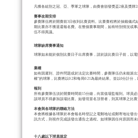
凡獲各組別之冠、亞、季軍之球隊，由賽會頒發獎盃2座及獎牌2
賽事
改期安排
參賽隊伍將於開賽前3日收到比賽資料。比賽賽程將於抽籤儀式
期比賽亦不獲退還報名費。在整個賽事期間，如有特別情況或事
伍不得異議。
球隊缺
席
賽事通知
球隊如未能於個別比賽日子出席賽事，請於該比賽日子前，以電
棄權
如有因遲到、證件問題或於法定比賽時間，參賽隊伍仍未能派出
權”的球隊，比賽將以0:2和每局0:21為最終結果。並以0分計
報到
所有參賽隊伍須於開賽時間前15分鐘，向當值場監報到。球員
該球員不得參加該場比賽。如發現冒名頂替者，則其球隊之比賽
本會與各球隊的聯絡方法
本會將根據各球隊於本會報名時登記之電郵地址或郵寄地址發出
訊方式，則視作完成該發出通告之過程。如球隊因任何原因而未
十八歲以下球員規定