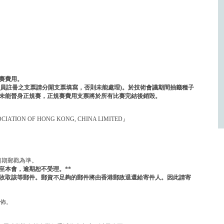
賽費用。
員註冊之支票請分開支票填寫，否則未能處理
)
。於技術會議期間抽籤種子
未能晉身正規賽，正規賽費用支票將於所有比賽完結後銷毁。
ON OF HONG KONG, CHINA LIMITED』
日期郵戳為準。
至本會，逾期恕不受理。
**
收取該等郵件。郵資不足夠的郵件將由香港郵政退還給寄件人。因此請寄
公佈。