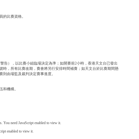
員的比賽資格。
暴警告），以比賽小組臨場決定為準；如開賽前2小時，香港天文台已發出
號時，所有比賽改期，賽會將另行安排時間補賽；如天文台於比賽期間懸
賽則由場監及裁判決定賽事進度。
伍和機構。
. You need JavaScript enabled to view it.
ipt enabled to view it.