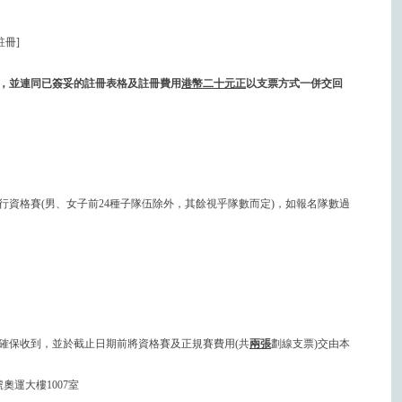
註冊]
，並連同已簽妥的註冊表格及註冊費用
港幣二十元正
以支票方式
一併交回
行資格賽(男、女子前24種子隊伍除外，其餘視乎隊數而定)，如報名隊數過
確保收到，並於截止日期前將資格賽及正規賽費用(共
兩張
劃線支票)交由本
奧運大樓1007室