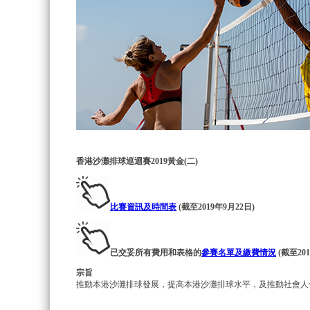
香港沙灘排球巡迴賽
2019
黃金
(
二
)
比
賽資訊及時間表
(截至2019年9月22日)
已交妥所有費用和表格的
參賽名單及繳費情況
(截至20
宗旨
推動本港沙灘排球發展，提高本港沙灘排球水平，及推動社會人