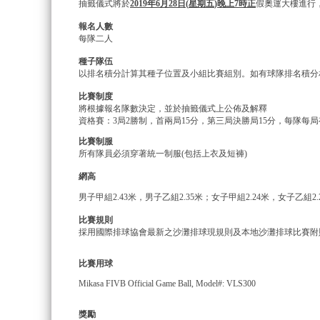
抽籤儀式將於
2019
年
6
月
28
日
(
星期五
)
晚上
7
時正
假奧運大樓進行
報名人數
每隊二人
種子隊伍
以排名積分計算其種子位置及小組比賽組別。如有球隊排名積分
比賽制度
將根據報名隊數決定，並於抽籤儀式上公佈及解釋
資格賽：3局2勝制，首兩局15分，第三局決勝局15分，每隊每局
比賽制服
所有隊員必須穿著統一制服(包括上衣及短褲)
網高
男子甲組2.43米，男子乙組2.35米；女子甲組2.24米，女子乙組2.
比賽規則
採用國際排球協會最新之沙灘排球現規則及本地沙灘排球比賽附
比賽用球
Mikasa FIVB Official Game Ball, Model#: VLS300
獎勵