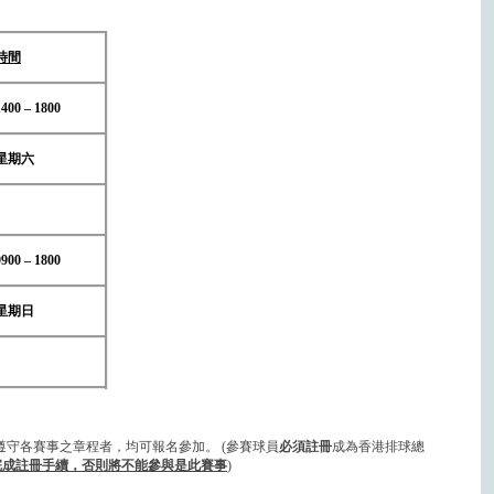
時間
1400 – 1800
星期六
0900 – 1800
星期日
遵守各賽事之章程者，均可報名參加。 (參賽球員
必須註冊
成為香港排球總
完成註冊手續，否則將不能參與是此賽事
)