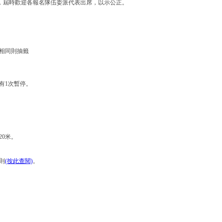
，屆時歡迎各報名隊伍委派代表出席，以示公正。
相同則抽籤
有1次暫停。
20米。
則
(按此查閱)
。