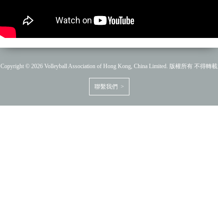
Copyright © 2026 Volleyball Association of Hong Kong, China Limited. 版權所有 不得轉載
聯繫我們 >