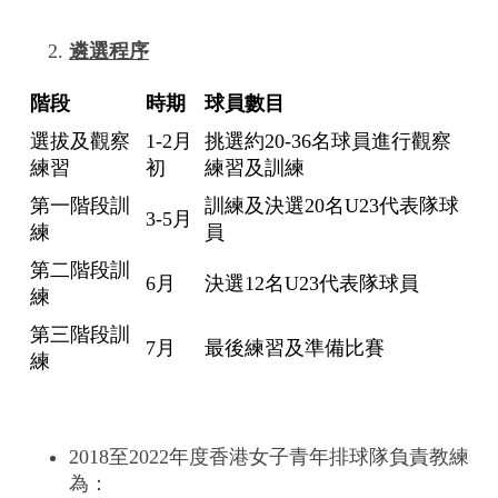
遴選程序
階段
時期
球員數目
選拔及觀察
1-2月
挑選約20-36名球員進行觀察
練習
初
練習及訓練
第一階段訓
訓練及決選20名U23代表隊球
3-5月
練
員
第二階段訓
6月
決選12名U23代表隊球員
練
第三階段訓
7月
最後練習及準備比賽
練
2018至2022年度香港女子青年排球隊負責教練
為：