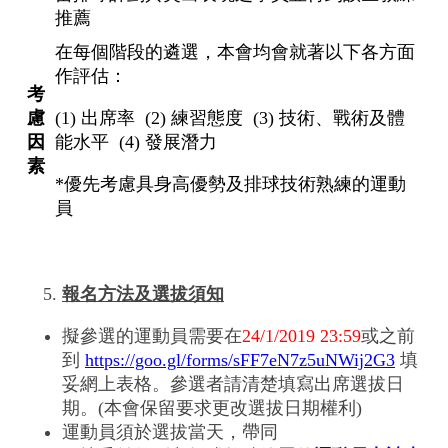
推薦
在每個階段的遴選，本會均會就著以下各方面
作評估：
考
慮
(1) 出席率 (2) 練習態度 (3) 技術、戰術及體
因
能水平 (4) 發展潛力
素
*優先考慮具身高優勢及排球技術熟練的運動
員
報名方法及選拔須知
擬參選的運動員需要在
24/1/2019 23:59
或之前
到
https://goo.gl/forms/sFF7eN7z5uNWij2G3
填
妥網上表格。參選者請清楚填寫出席選拔日
期。(本會保留要求更改選拔日期權利)
運動員須於選拔當天，帶同