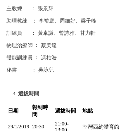
主教練 ： 張景輝
助理教練 ： 李裕庭、周細好、梁子峰
訓練員 ： 黃卓謙、曾詩雅、甘力軒
物理治療師 ︰ 蔡美達
體能訓練員 ︰ 馮柏浩
秘書 ︰ 吳詠兒
選拔時間
報到時
日期
選拔時間
地點
間
21:00-
29/1/2019
20:30
荃灣西約體育館
23:00