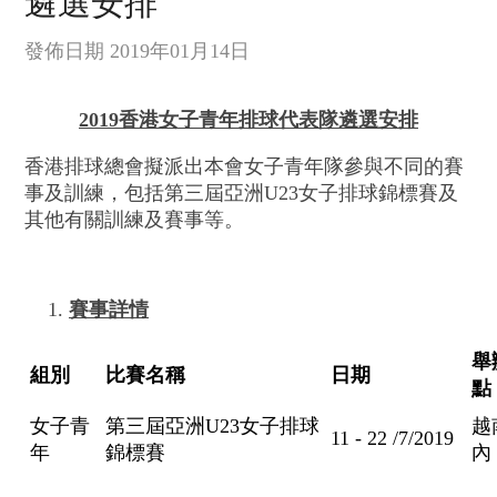
遴選安排
發佈日期 2019年01月14日
2019
香港女子青年排球代表隊遴選安排
香港排球總會擬派出本會女子青年隊參與不同的賽
事及訓練，包括第三屆亞洲U23女子排球錦標賽及
其他有關訓練及賽事等。
賽事詳情
舉
組別
比賽名稱
日期
點
女子青
第三屆亞洲U23女子排球
越
11 - 22 /7/2019
年
錦標賽
內