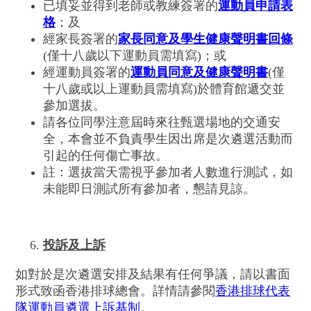
已填妥並得到老師或教練簽署的
運動員申請表
格
；及
經家長簽署的
家長同意及學生健康聲明書回條
(僅十八歲以下運動員需填寫)；或
經運動員簽署的
運動員同意及健康聲明書
(僅
十八歲或以上運動員需填寫)於體育館遞交並
參加選拔。
請各位同學注意屆時來往甄選場地的交通安
全，本會並不負責學生因出席是次遴選活動而
引起的任何傷亡事故。
註：選拔當天需視乎參加者人數進行測試，如
未能即日測試所有參加者，懇請見諒。
投訴及上訴
如對於是次遴選安排及結果有任何爭議，請以書面
形式致函香港排球總會。詳情請參閱
香港排球代表
隊運動員遴選上訴基制
。