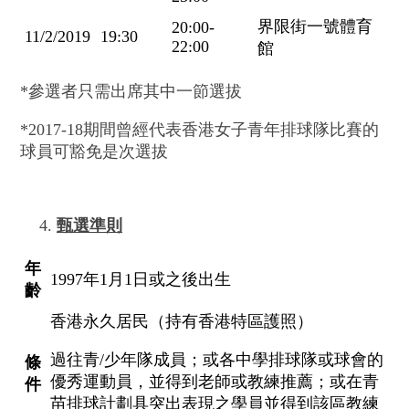
界限街一號體育
20:00-
11/2/2019
19:30
22:00
館
*參選者只需出席其中一節選拔
*2017-18期間曾經代表香港女子青年排球隊比賽的
球員可豁免是次選拔
甄選準則
年
1997年1月1日或之後出生
齡
香港永久居民（持有香港特區護照）
過往青/少年隊成員；或各中學排球隊或球會的
條
優秀運動員，並得到老師或教練推薦；或在青
件
苗排球計劃具突出表現之學員並得到該區教練