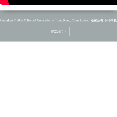
Copyright © 2026 Volleyball Association of Hong Kong, China Limited. 版權所有 不得轉載
聯繫我們 >