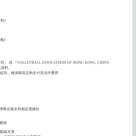
料)
載)
LLEYBALL ASSOCIATION OF HONG KONG, CHINA
絡資料。
稱及組別，確保郵資足夠支付其信件費用
球隊在報名時都必需繳款
費用
一張劃線支票