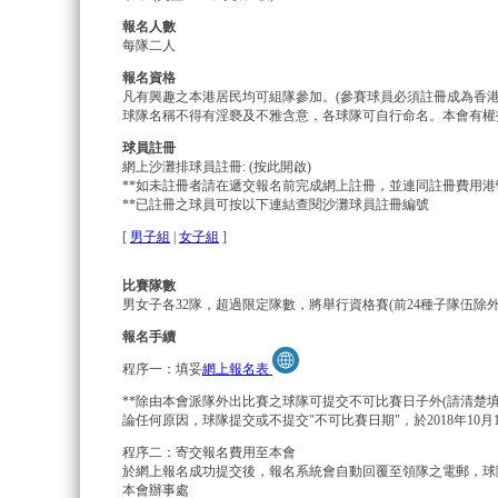
報名人數
每隊二人
報名資格
凡有興趣之本港居民均可組隊參加。(參賽球員必須註冊成為香港
球隊名稱不得有淫褻及不雅含意，各球隊可自行命名。本會有權
球員註冊
網上沙灘排球員註冊: (按此開啟)
**如未註冊者請在遞交報名前完成網上註冊，並連同註冊費用
**已註冊之球員可按以下連結查閱沙灘球員註冊編號
[
男子組
|
女子組
]
比賽隊數
男女子各32隊，超過限定隊數，將舉行資格賽(前24種子隊伍除
報名手續
程序一：填妥
網上報名表
**除由本會派隊外出比賽之球隊可提交不可比賽日子外(請清楚
論任何原因，球隊提交或不提交"不可比賽日期"，於2018年10月
程序二：寄交報名費用至本會
於網上報名成功提交後，報名系統會自動回覆至領隊之電郵，球
本會辦事處