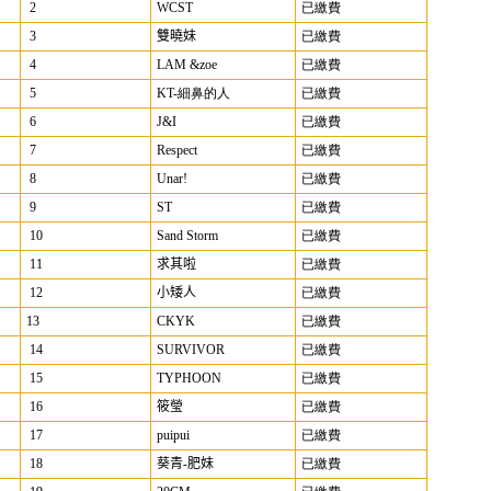
2
WCST
已繳費
3
雙曉妹
已繳費
4
LAM &zoe
已繳費
5
KT-細鼻的人
已繳費
6
J&I
已繳費
7
Respect
已繳費
8
Unar!
已繳費
9
ST
已繳費
10
Sand Storm
已繳費
11
求其啦
已繳費
12
小矮人
已繳費
13
CKYK
已繳費
14
SURVIVOR
已繳費
15
TYPHOON
已繳費
16
筱瑩
已繳費
17
puipui
已繳費
18
葵青-肥妹
已繳費