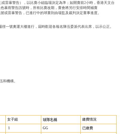
;或雷暴警告），以比賽小組臨場決定為準；如開賽前2小時，香港天文台
黑色暴雨警告訊號時，所有比賽改期，賽會將另行安排時間補賽
訊號或雷暴警告，已進行中的球賽則由場監及裁判決定賽事進度。
埔大球場徑一號奧運大樓進行，屆時歡迎各報名隊伍委派代表出席，以示公正。
伍和機構。
女子組
繳費情況
球隊名稱
1
GG
已繳費