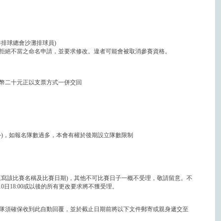
排球總會沙灘排球員)
拒絕不當之命名申請，並要求修改。違者可能會被取消參賽資格。
港幣二十元正以支票方式一併交回
外)，如報名隊數過多，本會有權於後期設立隊數限制
填寫該比賽名稱及比賽日期)，其他不可比賽日子一概不受理，敬請留意。不
10日18:00或以後的所有更改要求將不獲受理。
隊須確保收到此自動回覆，並於截止日期前將以下文件郵寄或親身遞交至