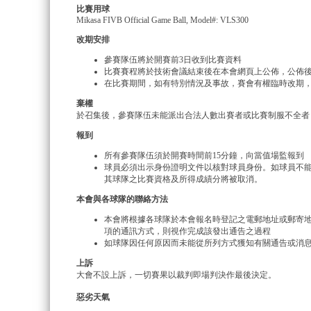
比賽用球
Mikasa FIVB Official Game Ball, Model#: VLS300
改期安排
參賽隊伍將於開賽前3日收到比賽資料
比賽賽程將於技術會議結束後在本會網頁上公佈，公佈
在比賽期間，如有特別情況及事故，賽會有權臨時改期
棄權
於召集後，參賽隊伍未能派出合法人數出賽者或比賽制服不全者，
報到
所有參賽隊伍須於開賽時間前15分鐘，向當值場監報到
球員必須出示身份證明文件以核對球員身份。如球員不
其球隊之比賽資格及所得成績分將被取消。
本會與各球隊的聯絡方法
本會將根據各球隊於本會報名時登記之電郵地址或郵寄
項的通訊方式，則視作完成該發出通告之過程
如球隊因任何原因而未能從所列方式獲知有關通告或消
上訴
大會不設上訴，一切賽果以裁判即場判決作最後決定。
惡劣天氣