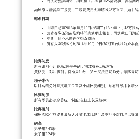
於技術會議期間，抽籤種子排名後而不需要參加資格賽
如球隊未能晉身正規賽，正規賽費用支票將以郵寄退回。如未能
報名日期
由即日起至2018年10月10日(星期三) 18：00止，郵
請參賽隊伍預留足夠時間先於網上報名，再於截止日期
本會一概不承擔任何郵寄風險
所有入圍球隊將於2018年10月19日(星期五)或以前於本
比賽制度
所有組別小組賽為2局平手制，淘汰賽為3局2勝制
資格賽：3局2勝制，首兩局15分，第三局決勝局15分，每隊每
種子隊伍
以排名積分計算其種子位置及小組比賽組別。如有球隊排名積分
比賽制服
所有隊員必須穿著統一制服(包括上衣及短褲)
比賽規則
採用國際排球協會最新之沙灘排球現規則及本地沙灘排球比賽附則
網高
男子組2.43米
女子組2.24米