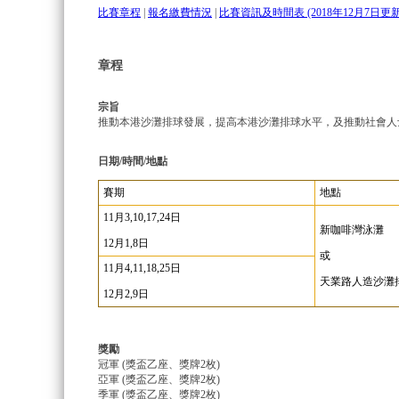
比賽章程
|
報名繳費情況
|
比賽資訊及時間表 (2018年12月7日更新
章程
宗旨
推動本港沙灘排球發展，提高本港沙灘排球水平，及推動社會人
日期/時間/地點
賽期
地點
11月3,10,17,24日
新咖啡灣泳灘
12月1,8日
或
11月4,11,18,25日
天業路人造沙灘
12月2,9日
獎勵
冠軍 (獎盃乙座、獎牌2枚)
亞軍 (獎盃乙座、獎牌2枚)
季軍 (獎盃乙座、獎牌2枚)