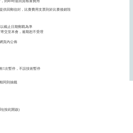
者，則即時退回資格賽費用
提供回郵信封，比賽費用支票則於比賽後銷毁
寄報名以截止日期郵戳為準
前寄交至本會，逾期恕不受理
會網頁內公佈
局有1次暫停，不設技術暫停
相同則抽籤
(按此開啟)