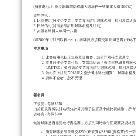
(辦事處地址: 香港銅鑼灣掃桿埔大球場徑一號奧運大樓1007室)
資料包括：
1. 比賽費用(只接受支票，支票背面註明球隊名稱，組別及聯絡資
2. 回郵信封(背面必須註明球隊名稱及組別)
3. 如報名球員未年滿十八歲
(即2000年1月1日以後出生)，該球員必須提交家長同意書 (按此下
注意事項
比賽費用包括正規賽及資格賽，請分開兩張支票遞交
本會只接受支票付款，支票請抬頭『香港排球總會有限公司』 或 『VO
LIMITED』並必須於支票背面註明球隊名稱，組別及聯
信封面上註明"2018康文盃沙灘排球公開賽"、球隊名
資料不全者，恕不受理
報名費
正規賽 - 每隊$250
由於正規賽將以排名積分計算其種子位置及小組比賽組別，所有
資格賽 - 每隊$200
無論球隊是否需要進行資格賽，必須先同時繳付正規賽及資格賽
所有球隊必須先繳交$250 (正規賽)及$200 (資格賽)各