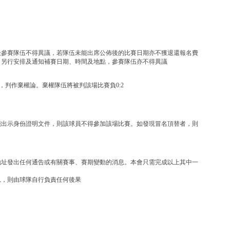
後參賽隊伍不得異議，若隊伍未能出席公佈後的比賽日期亦不獲退還報名費
，另行安排及通知補賽日期、時間及地點，參賽隊伍亦不得異議
判作棄權論。棄權隊伍將被判該場比賽負0:2
能出示身份證明文件，則該球員不得參加該場比賽。如發現冒名頂替者，則
地址發出任何通告或有關賽事、賽期變動的消息。本會只需完成以上其中一
息，則由球隊自行負責任何後果