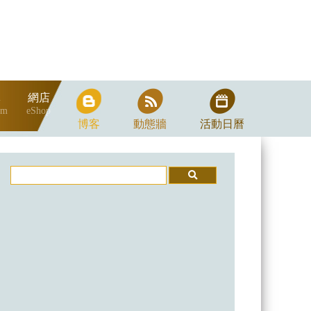
隊
網店
am
eShop
博客
動態牆
活動日曆