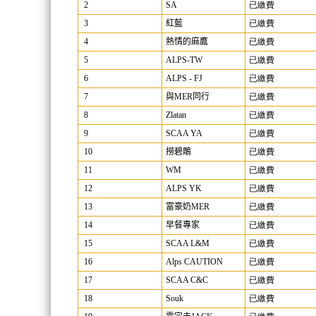
2
SA
已繳費
3
紅藍
已繳費
4
熱情的麻鷹
已繳費
5
ALPS-TW
已繳費
6
ALPS - FJ
已繳費
7
與MER同行
已繳費
8
Zlatan
已繳費
9
SCAA YA
已繳費
10
撈碧鵰
已繳費
11
WM
已繳費
12
ALPS YK
已繳費
13
富豪奶MER
已繳費
14
早餐專家
已繳費
15
SCAA L&M
已繳費
16
Alps CAUTION
已繳費
17
SCAA C&C
已繳費
18
Souk
已繳費