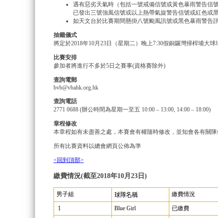
遇有惡劣天氣時（包括一號戒備信號或黃色暴雨警告信號
已發出三號強風信號或以上熱帶氣旋警告信號或紅色或
如天文台於比賽期間懸掛八號颱風訊號或黑色暴雨警告
抽籤儀式
將定於2018年10月23日（星期二）晚上7:30假銅鑼灣掃桿
比賽安排
參加者將進行不多於5日之賽事(資格賽除外)
查詢電郵
bvb@vbahk.org.hk
查詢電話
2771 0688 (辦公時間為星期一至五 10:00 – 13:00, 14:00 – 18:00)
章程修改
本章程如有未盡善之處，本賽會有權隨時修改，並知會各有關隊
所有比賽資料以總會網頁公佈為準
<回到頂部>
繳費情況(截至2018年10月23日)
男子組
繳費情況
球隊名稱
1
Blue Girl
已繳費