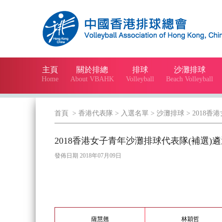
主頁
關於排總
排球
沙灘排球
Home
About VBAHK
Volleyball
Beach Volleyball
首頁
> 香港代表隊
> 入選名單
> 沙灘排球
> 2018
2018香港女子青年沙灘排球代表隊(補選)
發佈日期 2018年07月09日
薩慧翹
林穎哲