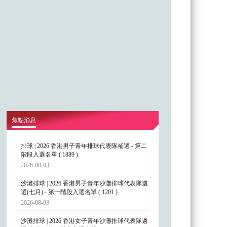
焦點消息
排球 | 2026 香港男子青年排球代表隊補選 - 第二
階段入選名單 ( 1889 )
2026-08-03
沙灘排球 | 2026 香港男子青年沙灘排球代表隊遴
選(七月) - 第一階段入選名單 ( 1201 )
2026-08-03
沙灘排球 | 2026 香港女子青年沙灘排球代表隊遴