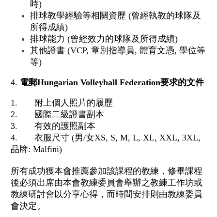
時)
排球教學經驗等相關資歷 (曾經執教的球隊及
所得成績)
排球能力 (曾經效力的球隊及所得成績)
其他證書 (VCP, 章別指導員, 體育文憑, 學位等
等)
4.
電郵Hungarian Volleyball Federation要求的文件
1. 附上個人照片的履歷
2. 國際二級證書副本
3. 有效的護照副本
4. 衣服尺寸 (男/女XS, S, M, L, XL, XXL, 3XL,
品牌: Malfini)
所有成功獲本會推薦參加該課程的教練，
修畢課程
後必須出席由本會教練委員會舉辦之教練工作坊或
教練研討
會以分享心得，而時間安排則由教練委員
會決定。