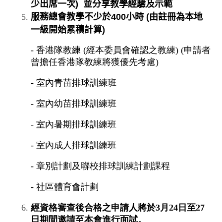
少出席一次
)
並分享教學經驗及示範
服務總會教學不少於
400
小時
(
由註冊為本地
一級開始累
積計算
)
- 香港隊教練 (經本委員會確認之教練) (申請者
曾擔任香港隊教練將獲優先考慮)
- 室內青苗排球訓練班
- 室內幼苗排球訓練班
- 室內暑期排球訓練班
- 室內成人排球訓練班
- 章別計劃及聯校排球訓練計劃課程
- 社區體育會計劃
經資格審查後合格之申請人將於3月24日至27
日期間邀請至本會進行面試。