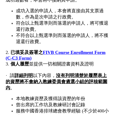
成功過數者，
本會將不接納其申請。
成功入選的申請人，本會將直接由其支票過
數，
作為是次申請之行政費。
符合以上甄選準則而落選的申請人，將可獲退
還行政費。
不符合以上甄選準則而落選的申請人，將不獲
退還行政費。
2.
已
填妥及
簽署之
FIVB Course
Enrollment Form
(C-C3 Form)
3.
個人履歷
並提供一切相關證書資料及證明
· 請
詳細列明
以下內容，
沒有列明清楚於履歷表上
的資歷將不會納入
教練委員會遴選小組的評核範圍
內
。
本地教練資歷及獲得該資歷的年份
曾出席的工作坊及教練研討會記錄
服務中國香港排球總會教學經驗 (不少於400小