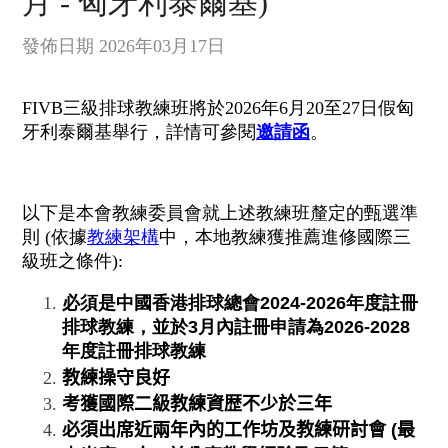
月 - 匈牙利泰爾基)
發佈日期 2026年03月17日
FIVB三級排球教練班將於2026年6月20至27日假匈
牙利泰爾基舉行，詳情可參閱
邀請函
。
以下是本會教練委員會就上述教練班釐定的甄選準
則 (依據
教練架構
中，本地教練獲推薦進修國際三
級班之條件):
必須是中國香港排球總會2024-2026年度註冊
排球教練，
並於3月內註冊申請為2026-2028
年度註冊排球教練
教練操守良好
考獲國際二級教練資歴不少於三年
必須出席近兩年內的工作坊及教練研討會
(
最