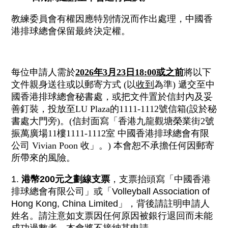
教練委員會有權因應特別情況而作出處理，中國
香
港排球總會保留最終決定權。
每位申請人需於
2026年3月23日18:00或之前
將以下
文件親身送往或
以郵寄方式 (以
收到
為準) 遞交至中
國香港排球總會秘書處，或把文件置於信封內及妥
善釘裝，
投放至LU Plaza的1111-1112號信箱(設於秘
書處大門旁)。(
信封面寫「香港九龍觀塘榮業街2號
振萬廣場11樓1111-
1112室 中國香港排球總會有限
公司 Vivian Poon 收」。) 本會恕不承擔任何因郵寄
所帶來的風險。
1.
港幣200元之劃線支票
，支票抬頭寫「
中國香港
排球總會有限公司」或「Volleyball Association of
Hong Kong, China Limited」，背後請註明申請人
姓名。
請注意如支票因任何原因被銀行退回而未能