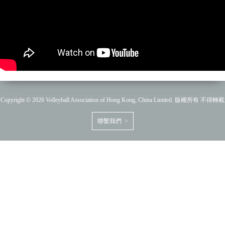
Copyright © 2026 Volleyball Association of Hong Kong, China Limited. 版權所有 不得轉載
聯繫我們 >