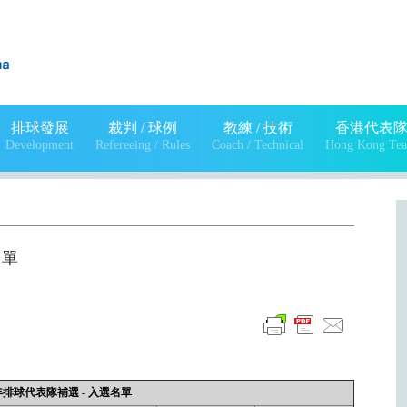
排球發展
裁判 / 球例
教練 / 技術
香港代表
Development
Refereeing / Rules
Coach / Technical
Hong Kong Te
名單
年排球代表隊補選 - 入選名單