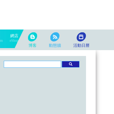
隊
網店
am
eShop
博客
動態牆
活動日曆