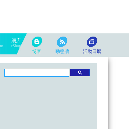
隊
網店
am
eShop
博客
動態牆
活動日曆