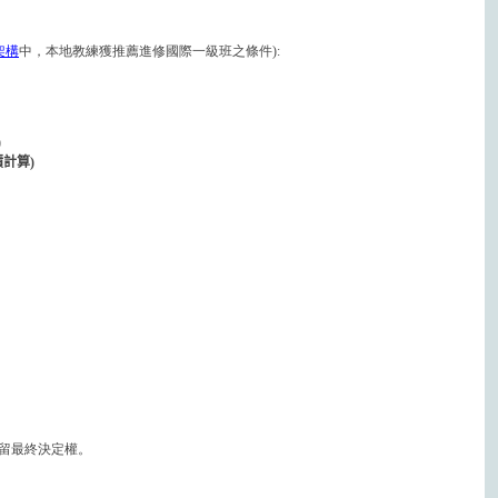
架構
中，本地教練獲推薦進修國際一級班之條件):
)
積計算
)
留最終決定權。