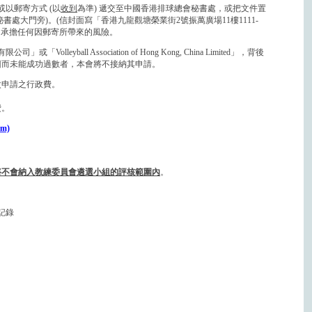
以郵寄方式 (以
收到
為準) 遞交至中國香港排球總會秘書處，或把文件置
(設於秘書處大門旁)。(信封面寫「香港九龍觀塘榮業街2號振萬廣場11樓1111-
本會恕不承擔任何因郵寄所帶來的風險。
lleyball Association of Hong Kong, China Limited」，背後
回而未能成功過數者，本會將不接納其申請。
次申請之行政費。
。
費。
rm)
將不會納入教練委員會遴選小組的評核範圍內
。
記錄