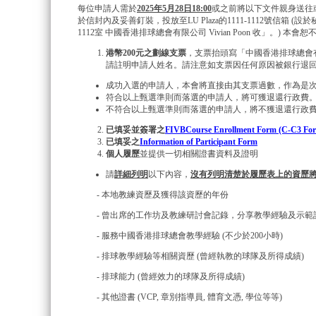
每位申請人需於
2025年5月28日18:00
或之前將以下文件親身送往或
於信封內及妥善釘裝，投放至LU Plaza的1111-1112號信箱 
1112室 中國香港排球總會有限公司 Vivian Poon 收」。) 
港幣200
元之劃線支票
，支票抬頭寫「中國香港排球總會有限公司」或「Vo
請註明申請人姓名。請注意如支票因任何原因被銀行退
成功入選的申請人，本會將直接由其支票過數，作為是
符合以上甄選準則而落選的申請人，將可獲退還行政費
不符合以上甄選準則而落選的申請人，將不獲退還行政
已填妥並簽署之
FIVBCourse Enrollment Form (C-C3 Fo
已填妥之
Information of Participant Form
個人履歷
並提供一切相關證書資料及證明
請
詳細列明
以下內容，
沒有列明清楚於履歷表上的資歷
- 本地教練資歷及獲得該資歷的年份
- 曾出席的工作坊及教練研討會記錄，分享教學經驗及示範
- 服務中國香港排球總會教學經驗 (不少於200小時)
- 排球教學經驗等相關資歷 (曾經執教的球隊及所得成績)
- 排球能力 (曾經效力的球隊及所得成績)
- 其他證書 (VCP, 章別指導員, 體育文憑, 學位等等)