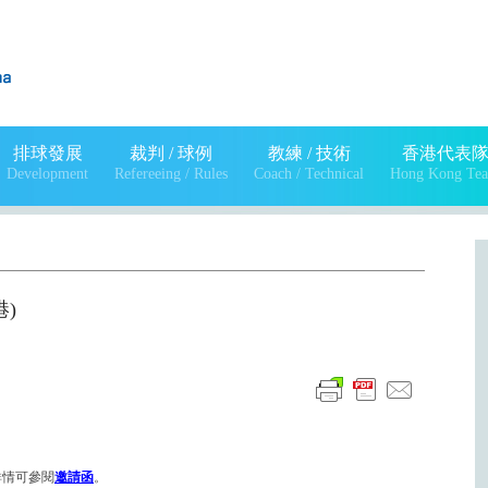
排球發展
裁判 / 球例
教練 / 技術
香港代表
Development
Refereeing / Rules
Coach / Technical
Hong Kong Te
港)
詳情可參閱
邀請函
。