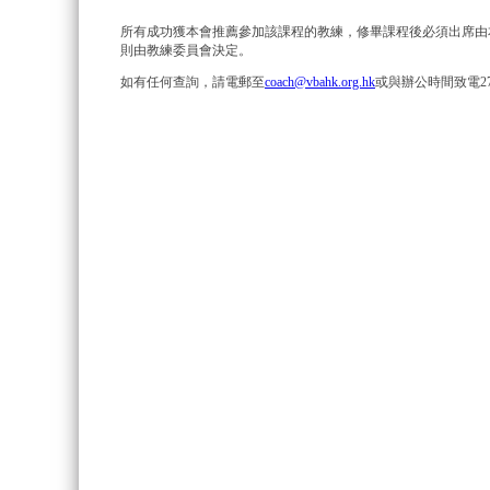
所有成功獲本會推薦參加該課程的教練，修畢課程後必須出席由
則由教練委員會決定。
如有任何查詢，請電郵至
coach@vbahk.org.hk
或與辦公時間致電2771-