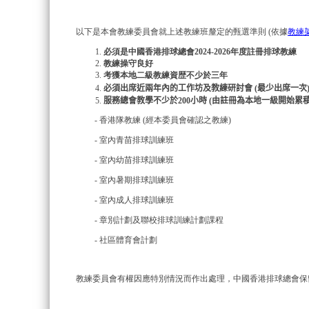
以下是本會教練委員會就上述教練班釐定的甄選準則 (依據
教練
必須是中國香港排球總會2024-2026年度註冊排球教練
教練操守良好
考獲本地二級教練資歴不少於三年
必須出席近兩年內
的工作坊及教練研討會
(
最少出席一次
服務總會教學不少於2
00
小時
(
由註冊為本地一級開始累
- 香港隊教練 (經本委員會確認之教練)
- 室內青苗排球訓練班
- 室內幼苗排球訓練班
- 室內暑期排球訓練班
- 室內成人排球訓練班
- 章別計劃及聯校排球訓練計劃課程
- 社區體育會計劃
教練委員會有權因應特別情況而作出處理，中國
香港排球總會保