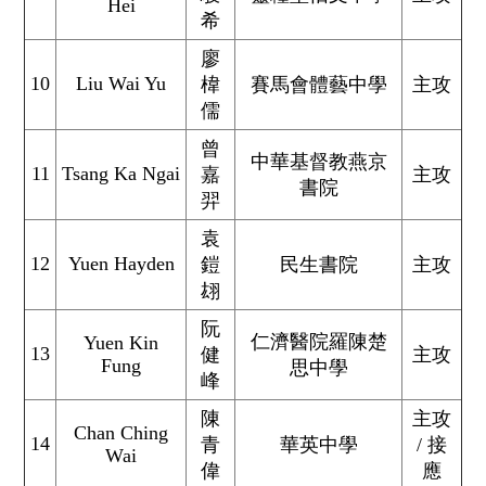
Hei
希
廖
10
Liu Wai Yu
椲
賽馬會體藝中學
主攻
儒
曾
中華基督教燕京
11
Tsang Ka Ngai
嘉
主攻
書院
羿
袁
12
Yuen Hayden
鎧
民生書院
主攻
翃
阮
仁濟醫院羅陳楚
Yuen Kin
13
健
主攻
Fung
思中學
峰
陳
主攻
Chan Ching
14
青
華英中學
/ 接
Wai
偉
應