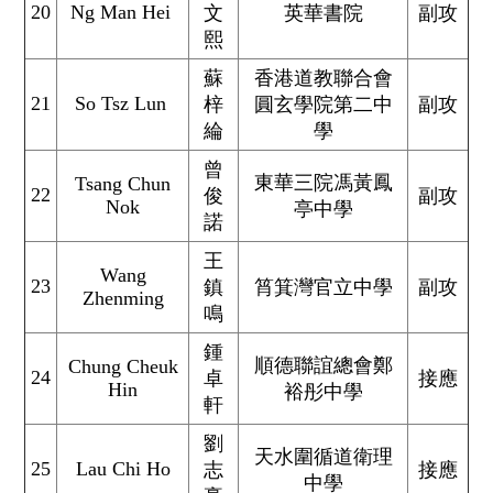
20
Ng Man Hei
文
英華書院
副攻
熙
蘇
香港道教聯合會
21
So Tsz Lun
梓
圓玄學院第二中
副攻
綸
學
曾
東華三院馮黃鳳
Tsang Chun
22
俊
副攻
Nok
亭中學
諾
王
Wang
23
鎮
筲箕灣官立中學
副攻
Zhenming
鳴
鍾
順德聯誼總會鄭
Chung Cheuk
24
卓
接應
Hin
裕彤中學
軒
劉
天水圍循道衛理
25
Lau Chi Ho
志
接應
中學