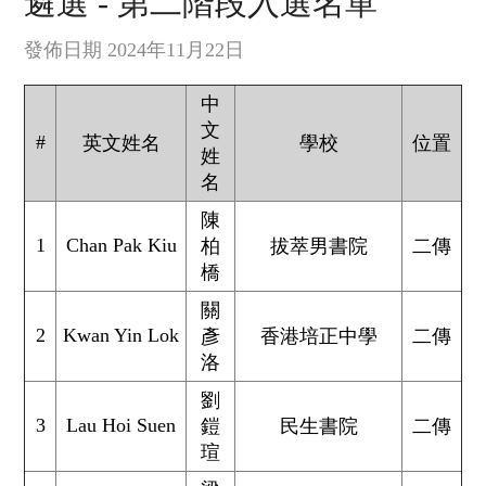
遴選 - 第二階段入選名單
發佈日期 2024年11月22日
中
文
#
英文姓名
學校
位置
姓
名
陳
1
Chan Pak Kiu
柏
拔萃男書院
二傳
橋
關
2
Kwan Yin Lok
彥
香港培正中學
二傳
洛
劉
3
Lau Hoi Suen
鎧
民生書院
二傳
瑄