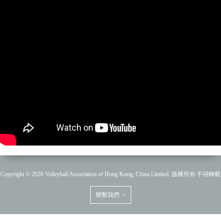
Copyright © 2026 Volleyball Association of Hong Kong, China Limited. 版權所有 不得轉載
聯繫我們 >