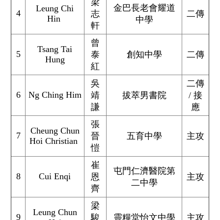
梁
金巴長老會耀道
Leung Chi
4
志
二傳
Hin
中學
軒
曾
Tsang Tai
5
泰
創知中學
二傳
Hung
紅
吳
二傳
6
Ng Ching Him
靖
拔萃男書院
/ 接
謙
應
張
Cheung Chun
7
晉
五育中學
主攻
Hoi Christian
愷
崔
屯門仁濟醫院第
8
Cui Enqi
恩
主攻
二中學
齊
梁
Leung Chun
9
駿
靈糧堂怡文中學
主攻