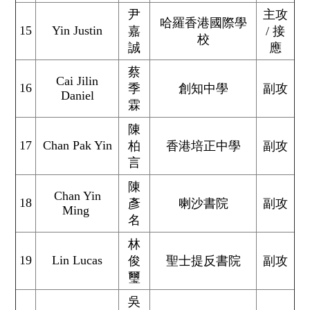
尹
主攻
哈羅香港國際學
15
Yin Justin
嘉
/ 接
校
誠
應
蔡
Cai Jilin
16
季
創知中學
副攻
Daniel
霖
陳
17
Chan Pak Yin
柏
香港培正中學
副攻
言
陳
Chan Yin
18
彥
喇沙書院
副攻
Ming
名
林
19
Lin Lucas
俊
聖士提反書院
副攻
璽
吳