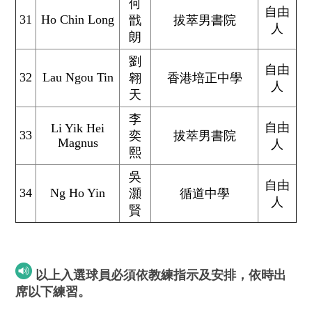
何
自由
31
Ho Chin Long
戩
拔萃男書院
人
朗
劉
自由
32
Lau Ngou Tin
翱
香港培正中學
人
天
李
自由
Li Yik Hei
33
奕
拔萃男書院
Magnus
人
熙
吳
自由
34
Ng Ho Yin
灝
循道中學
人
賢
以上入選球員必須依教練指示及安排，依時出
席以下練習。