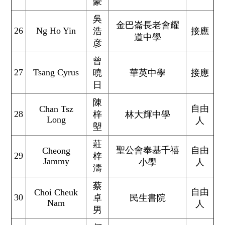
豪
吳
金巴崙長老會耀
26
Ng Ho Yin
浩
接應
道中學
彦
曾
27
Tsang Cyrus
曉
華英中學
接應
日
陳
自由
Chan Tsz
28
梓
林大輝中學
Long
人
塱
莊
聖公會奉基千禧
自由
Cheong
29
梓
Jammy
小學
人
濤
蔡
自由
Choi Cheuk
30
卓
民生書院
Nam
人
男