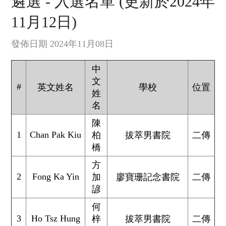
遴選 - 入選名單 (更新於2024年
11月12日)
發佈日期 2024年11月08日
中
文
#
英文姓名
學校
位置
姓
名
陳
1
Chan Pak Kiu
柏
拔萃男書院
二傳
橋
方
2
Fong Ka Yin
加
廖寶珊記念書院
二傳
諺
何
3
Ho Tsz Hung
梓
拔萃男書院
二傳