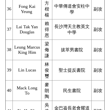
方
中華傳道會安柱中
Fong Kai
36
楷
副攻
Yeung
學
楊
賴
長沙灣天主教英文
Lai Tak Yan
37
得
副攻
Douglas
中學
恩
梁
Leung Marcus
38
儆
拔萃男書院
副攻
King Him
謙
林
39
Lin Lucas
俊
聖士提反書院
副攻
璽
麥
Mack Long
40
朗
民生書院
副攻
To
陶
吳
金巴崙長老會耀道