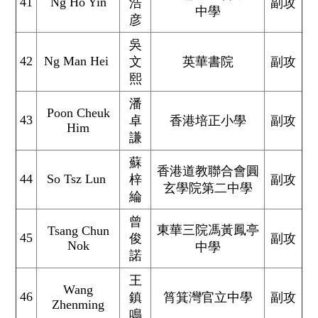
41
Ng Ho Yin
浩
副攻
中學
彦
吳
42
Ng Man Hei
文
英華書院
副攻
熙
潘
Poon Cheuk
43
卓
香港培正小學
副攻
Him
謙
蘇
香港道教聯合會圓
44
So Tsz Lun
梓
副攻
玄學院第二中學
綸
曾
東華三院馮黃鳳亭
Tsang Chun
45
俊
副攻
Nok
中學
諾
王
Wang
46
鎮
筲箕灣官立中學
副攻
Zhenming
鳴