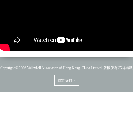
Copyright © 2026 Volleyball Association of Hong Kong, China Limited. 版權所有 不得轉載
聯繫我們 >