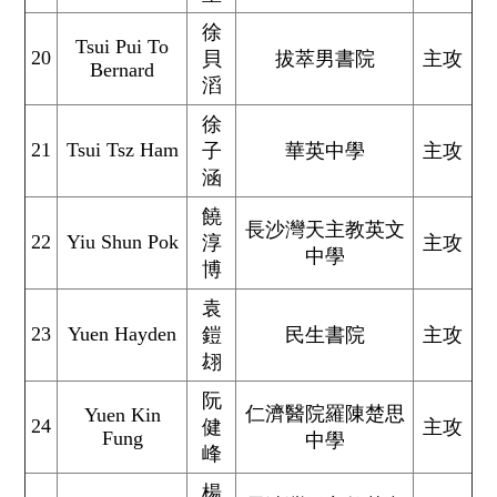
徐
Tsui Pui To
20
貝
拔萃男書院
主攻
Bernard
滔
徐
21
Tsui Tsz Ham
子
華英中學
主攻
涵
饒
長沙灣天主教英文
22
Yiu Shun Pok
淳
主攻
中學
博
袁
23
Yuen Hayden
鎧
民生書院
主攻
翃
阮
仁濟醫院羅陳楚思
Yuen Kin
24
健
主攻
Fung
中學
峰
楊