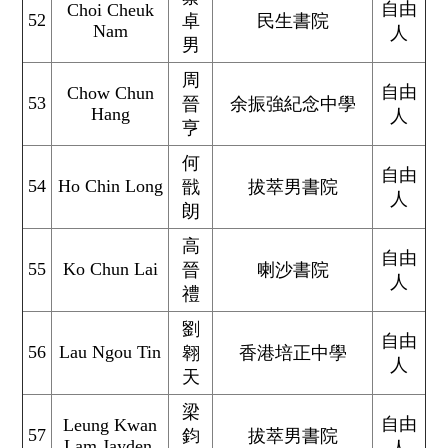
自由
Choi Cheuk
52
卓
民生書院
Nam
人
男
周
自由
Chow Chun
53
晉
余振強紀念中學
Hang
人
亨
何
自由
54
Ho Chin Long
戩
拔萃男書院
人
朗
高
自由
55
Ko Chun Lai
晉
喇沙書院
人
禮
劉
自由
56
Lau Ngou Tin
翱
香港培正中學
人
天
梁
自由
Leung Kwan
57
鈞
拔萃男書院
Lam Jayden