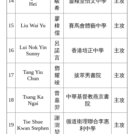
14
駿
靈糧堂怡文中學
主攻
Hei
希
廖
15
Liu Wai Yu
椲
賽馬會體藝中學
主攻
儒
呂
Lui Nok Yin
16
諾
香港培正中學
主攻
Sunny
言
鄧
Tang Yiu
17
耀
拔萃男書院
主攻
Chun
竣
曾
中華基督教燕京書
Tsang Ka
18
嘉
主攻
Ngai
院
羿
謝
循道衛理聯合李惠
Tse Shue
19
澍
主攻
Kwan Stephen
利中學
堃