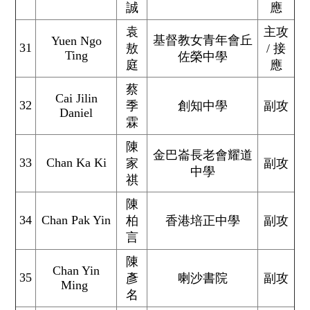
誠
應
袁
主攻
基督教女青年會丘
Yuen Ngo
31
敖
/ 接
Ting
佐榮中學
庭
應
蔡
Cai Jilin
32
季
創知中學
副攻
Daniel
霖
陳
金巴崙長老會耀道
33
Chan Ka Ki
家
副攻
中學
祺
陳
34
Chan Pak Yin
柏
香港培正中學
副攻
言
陳
Chan Yin
35
彥
喇沙書院
副攻
Ming
名