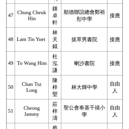
鍾
順德聯誼總會鄭裕
Chung Cheuk
47
卓
接應
Hin
彤中學
軒
林
48
Lam Tin Yuet
天
拔萃男書院
接應
鉞
杜
49
To Wang Him
泓
喇沙書院
接應
謙
陳
自由
Chan Tsz
50
梓
林大輝中學
Long
人
塱
莊
聖公會奉基千禧小
自由
Cheong
51
梓
Jammy
學
人
濤
蔡