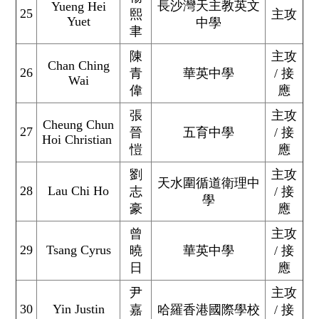
長沙灣天主教英文
Yueng Hei
25
熙
主攻
Yuet
中學
聿
陳
主攻
Chan Ching
26
青
華英中學
/ 接
Wai
偉
應
張
主攻
Cheung Chun
27
晉
五育中學
/ 接
Hoi Christian
愷
應
劉
主攻
天水圍循道衛理中
28
Lau Chi Ho
志
/ 接
學
豪
應
曾
主攻
29
Tsang Cyrus
曉
華英中學
/ 接
日
應
尹
主攻
30
Yin Justin
嘉
哈羅香港國際學校
/ 接