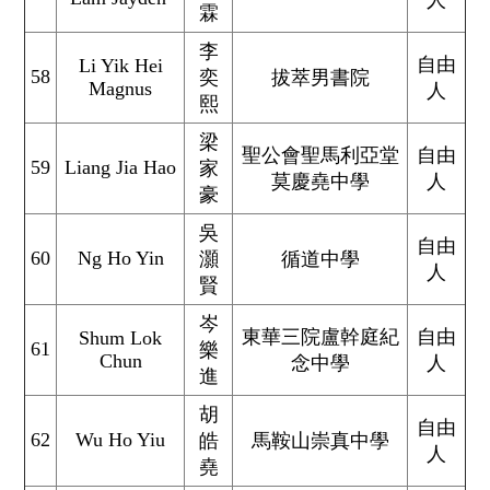
人
霖
李
自由
Li Yik Hei
58
奕
拔萃男書院
Magnus
人
熙
梁
聖公會聖馬利亞堂
自由
59
Liang Jia Hao
家
莫慶堯中學
人
豪
吳
自由
60
Ng Ho Yin
灝
循道中學
人
賢
岑
東華三院盧幹庭紀
自由
Shum Lok
61
樂
Chun
念中學
人
進
胡
自由
62
Wu Ho Yiu
皓
馬鞍山崇真中學
人
堯