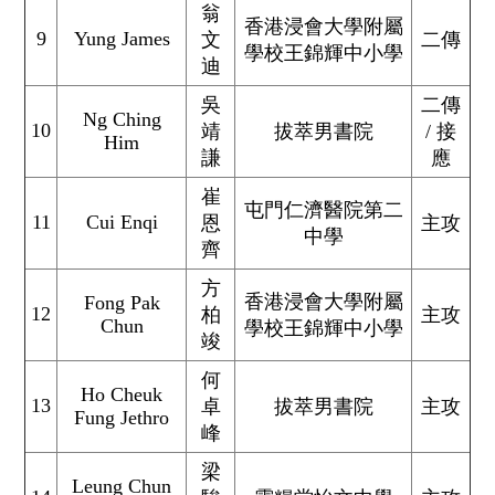
翁
香港浸會大學附屬
9
Yung James
文
二傳
學校王錦輝中小學
迪
吳
二傳
Ng Ching
10
靖
拔萃男書院
/ 接
Him
謙
應
崔
屯門仁濟醫院第二
11
Cui Enqi
恩
主攻
中學
齊
方
香港浸會大學附屬
Fong Pak
12
柏
主攻
Chun
學校王錦輝中小學
竣
何
Ho Cheuk
13
卓
拔萃男書院
主攻
Fung Jethro
峰
梁
Leung Chun