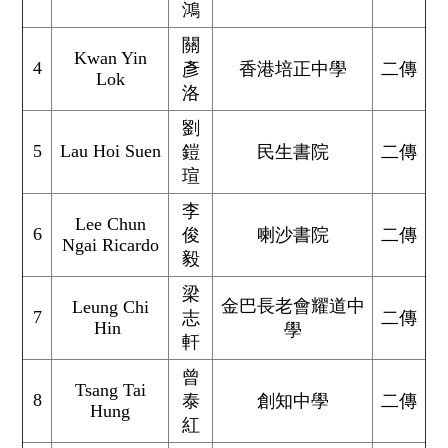
鴻
關
Kwan Yin
4
彥
香港培正中學
二傳
Lok
洛
劉
5
Lau Hoi Suen
鎧
民生書院
二傳
瑄
李
Lee Chun
6
俊
喇沙書院
二傳
Ngai Ricardo
毅
梁
金巴長老會耀道中
Leung Chi
7
志
二傳
Hin
學
軒
曾
Tsang Tai
8
泰
創知中學
二傳
Hung
紅