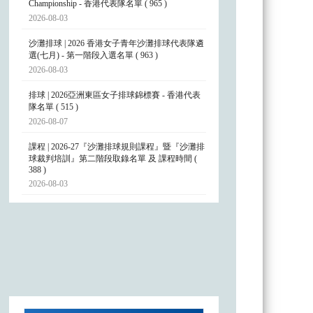
Championship - 香港代表隊名單 ( 965 )
2026-08-03
沙灘排球 | 2026 香港女子青年沙灘排球代表隊遴
選(七月) - 第一階段入選名單 ( 963 )
2026-08-03
排球 | 2026亞洲東區女子排球錦標賽 - 香港代表
隊名單 ( 515 )
2026-08-07
課程 | 2026-27『沙灘排球規則課程』暨『沙灘排
球裁判培訓』第二階段取錄名單 及 課程時間 (
388 )
2026-08-03