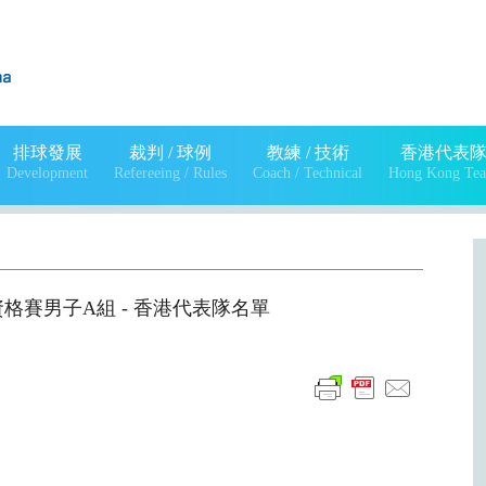
排球發展
裁判 / 球例
教練 / 技術
香港代表
Development
Refereeing / Rules
Coach / Technical
Hong Kong Te
格賽男子A組 - 香港代表隊名單