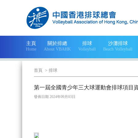
主頁
關於排總
排球
沙灘排球
Home
About VBAHK
Volleyball
Beach Volleyball
首頁
>
排球
第一屆全國青少年三大球運動會排球項目資
發佈日期 2024年09月03日