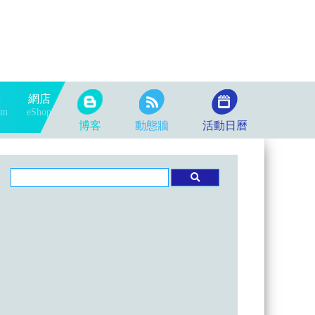
隊
網店
am
eShop
博客
動態牆
活動日曆