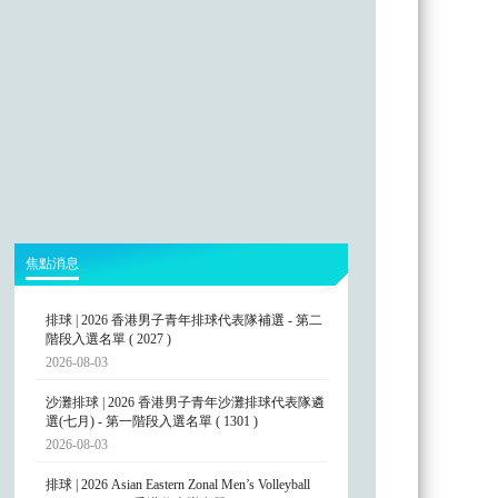
焦點消息
排球 | 2026 香港男子青年排球代表隊補選 - 第二
階段入選名單 ( 2027 )
2026-08-03
沙灘排球 | 2026 香港男子青年沙灘排球代表隊遴
選(七月) - 第一階段入選名單 ( 1301 )
2026-08-03
排球 | 2026 Asian Eastern Zonal Men’s Volleyball