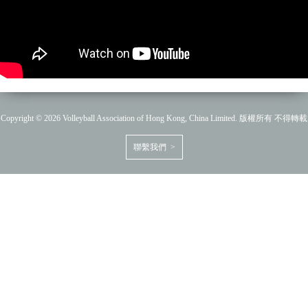
Copyright © 2026 Volleyball Association of Hong Kong, China Limited. 版權所有 不得轉載
聯繫我們 >