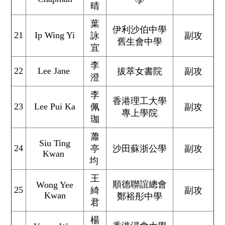
學
晴
葉
伊利沙伯中學
21
Ip Wing Yi
詠
副攻
舊生會中學
宜
李
22
Lee Jane
拔萃女書院
副攻
澄
李
香港理工大學
23
Lee Pui Ka
佩
副攻
專上學院
珈
蕭
Siu Ting
24
亭
沙田蘇浙公學
副攻
Kwan
均
王
順德聯誼總會
Wong Yee
25
綺
副攻
Kwan
鄭裕彤中學
君
楊