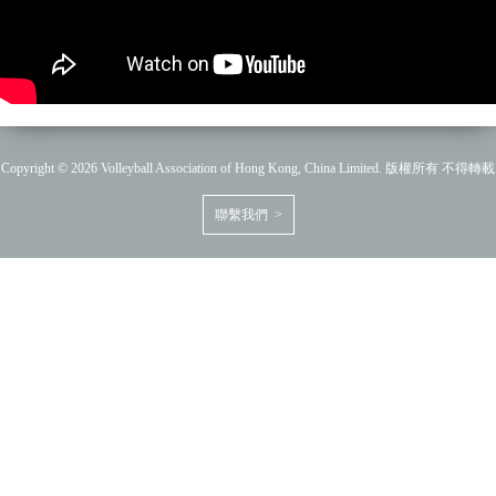
Copyright © 2026 Volleyball Association of Hong Kong, China Limited. 版權所有 不得轉載
聯繫我們 >