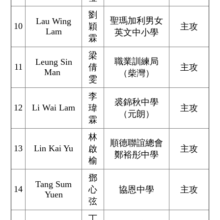
劉
聖瑪加利男女
Lau Wing
10
穎
主攻
Lam
英文中小學
霖
梁
職業訓練局
Leung Sin
11
倩
主攻
Man
（柴灣）
雯
李
裘錦秋中學
12
Li Wai Lam
瑋
主攻
（元朗）
霖
林
順德聯誼總會
13
Lin Kai Yu
啟
主攻
鄭裕彤中學
榆
鄧
Tang Sum
14
心
協恩中學
主攻
Yuen
弦
丁