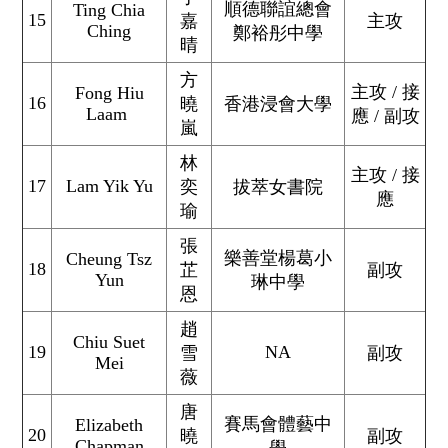
順德聯誼總會
Ting Chia
15
嘉
主攻
Ching
鄭裕彤中學
晴
方
主攻 / 接
Fong Hiu
16
曉
香港浸會大學
Laam
應 / 副攻
嵐
林
主攻 / 接
17
Lam Yik Yu
奕
拔萃女書院
應
瑜
張
樂善堂楊葛小
Cheung Tsz
18
芷
副攻
Yun
琳中學
恩
趙
Chiu Suet
19
NA
雪
副攻
Mei
薇
唐
賽馬會體藝中
Elizabeth
20
曉
副攻
Chapman