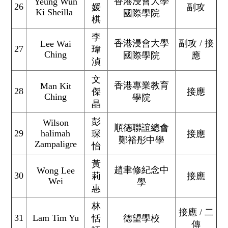
香港浸會大學
Yeung Wun
26
媛
副攻
Ki Sheilla
國際學院
棋
李
香港浸會大學
副攻 / 接
Lee Wai
27
瑋
Ching
國際學院
應
湞
文
香港專業教育
Man Kit
28
傑
接應
Ching
學院
晶
彭
Wilson
順德聯誼總會
29
halimah
琛
接應
鄭裕彤中學
Zampaligre
怡
黃
趙聿修紀念中
Wong Lee
30
莉
接應
Wei
學
惠
林
接應 / 二
31
Lam Tim Yu
恬
德望學校
傳