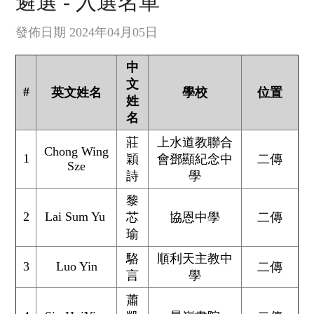
遴選 - 入選名單
發佈日期 2024年04月05日
中
文
#
英文姓名
學校
位置
姓
名
莊
上水道教聯合
Chong Wing
1
穎
會鄧顯紀念中
二傳
Sze
詩
學
黎
2
Lai Sum Yu
芯
協恩中學
二傳
瑜
駱
順利天主教中
3
Luo Yin
二傳
言
學
蕭