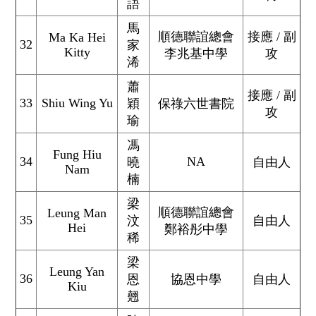
語
馬
順德聯誼總會
接應 / 副
Ma Ka Hei
32
家
Kitty
李兆基中學
攻
浠
蕭
接應 / 副
33
Shiu Wing Yu
穎
保祿六世書院
攻
瑜
馮
Fung Hiu
34
NA
曉
自由人
Nam
楠
梁
順德聯誼總會
Leung Man
35
汶
自由人
Hei
鄭裕彤中學
稀
梁
Leung Yan
36
恩
協恩中學
自由人
Kiu
翹