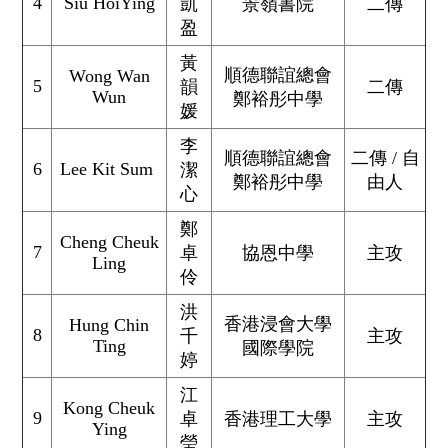
4
Siu HoiYing
凱
景嶺書院
二傳
盈
黃
順德聯誼總會
Wong Wan
5
韻
二傳
Wun
鄭裕彤中學
媛
李
順德聯誼總會
二傳 / 自
6
Lee Kit Sum
潔
鄭裕彤中學
由人
心
鄭
Cheng Cheuk
7
卓
協恩中學
主攻
Ling
伶
洪
香港浸會大學
Hung Chin
8
千
主攻
Ting
國際學院
婷
江
Kong Cheuk
9
卓
香港理工大學
主攻
Ying
瑩