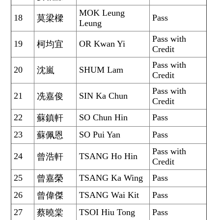
MOK Leung
18
Pass
莫梁樑
Leung
Pass with
19
OR Kwan Yi
柯均宜
Credit
Pass with
20
SHUM Lam
沈嵐
Credit
Pass with
21
SIN Ka Chun
冼嘉俊
Credit
22
SO Chun Hin
Pass
蘇鎮軒
23
SO Pui Yan
Pass
蘇佩恩
Pass with
24
TSANG Ho Hin
曾浩軒
Credit
25
TSANG Ka Wing
Pass
曾嘉榮
26
TSANG Wai Kit
Pass
曾偉傑
27
TSOI Hiu Tong
Pass
蔡曉棠