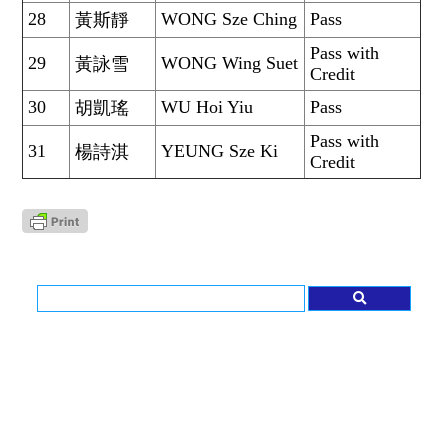
28
WONG Sze Ching
Pass
黃斯靜
Pass with
29
WONG Wing Suet
黃詠雪
Credit
30
WU Hoi Yiu
Pass
胡凱瑤
Pass with
31
YEUNG Sze Ki
楊詩淇
Credit