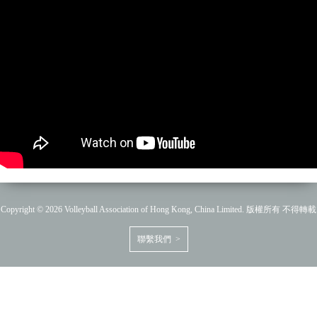
Copyright © 2026 Volleyball Association of Hong Kong, China Limited. 版權所有 不得轉載
聯繫我們 >