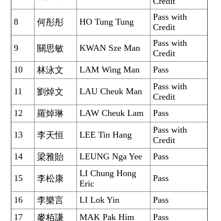
Credit
Pass with
8
HO Tung Tung
何彤彤
Credit
Pass with
9
KWAN Sze Man
關思敏
Credit
10
LAM Wing Man
Pass
林泳文
Pass with
11
LAU Cheuk Man
劉焯文
Credit
12
LAW Cheuk Lam
Pass
羅焯琳
Pass with
13
LEE Tin Hang
李天恒
Credit
14
LEUNG Nga Yee
Pass
梁雅貽
LI Chung Hong
15
Pass
李松康
Eric
16
LI Lok Yin
Pass
李樂言
17
MAK Pak Him
Pass
麥栢謙