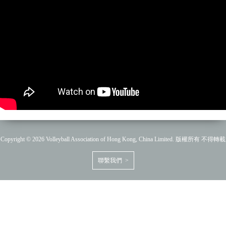
Copyright © 2026 Volleyball Association of Hong Kong, China Limited. 版權所有 不得轉載
聯繫我們 >