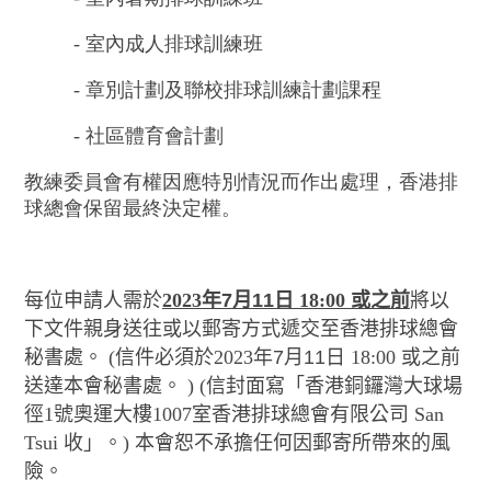
- 室內成人排球訓練班
- 章別計劃及聯校排球訓練計劃課程
- 社區體育會計劃
教練委員會有權因應特別情況而作出處理，
香港排
球總會保留最終決定權。
每位申請人需於
2023
年
7
月
11
日
18:00
或之前
將以
下
文件親身送往或以郵寄方式遞交至香港排球總會
秘書處。
(
信件必
須於
2023
年
7
月
11
日
18:00
或之前
送達本會秘書處。
) (
信封面寫「香港銅鑼灣大球場
徑
1
號奧運大樓
1007
室
香港排
球總會有限公司
San
Tsui
收」。
)
本會恕不承擔任何因郵寄所帶來的風
險。