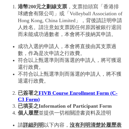
港幣200
元之劃線支票
，支票抬頭寫「香港排
球總會有限公司」或「Volleyball Association of
Hong Kong, China Limited」，背後請註明申請
人姓名。
請注意如支票因任何原因被銀行退回
而未能成功過數者，本會將不接納其申請。
成功入選的申請人，本會將直接由其支票過
數，作為是次申請之行政費。
符合以上甄選準則而落選的申請人，將可獲退
還行政費。
不符合以上甄選準則而落選的申請人，將不獲
退還行政費。
已簽署之
FIVB Course Enrollment Form (C-
C3 Form)
已填妥之Information of Participant Form
個人履歷
並提供一切相關證書資料及證明
請
詳細列明
以下內容，
沒有列明清楚於履歷表