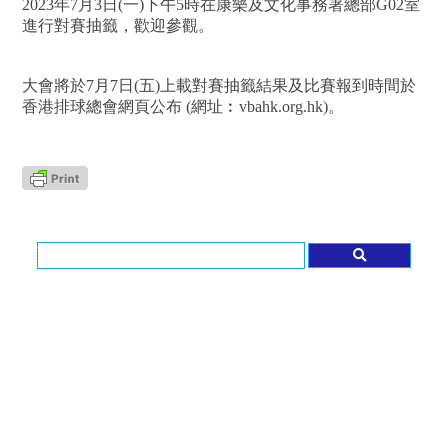
2023年7月3日(一)下午5時在康樂及文化事務署總部G02室
進行對賽抽籤，歡迎參觀。
大會將於7月7日(五)上載對賽抽籤結果及比賽報到時間於
香港排球總會網頁公布 (網址︰vbahk.org.hk)。