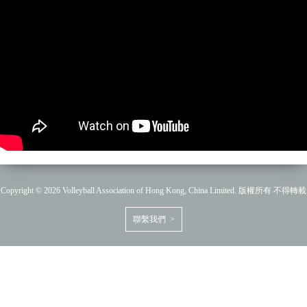
Copyright © 2026 Volleyball Association of Hong Kong, China Limited. 版權所有 不得轉載
聯繫我們 >