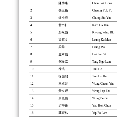
1
陳博康
Chan Pok Hong
2
張玉榆
Cheung Yuk Yu
3
鍾小燕
Chung Siu Yin
4
甘力軒
Kam Lik Hin
5
鄺永彪
Kwong Wing Biu
6
梁家文
Leung Ka Man
7
梁華
Leung Wa
8
盧翠儀
Lo Chui Yi
9
鄧傲霖
Tang Ngo Lam
10
徐浩
Tsui Ho
11
徐顥熙
Tsui Ho Hei
12
王卓賢
Wong Cheuk Yin
13
黃立暉
Wong Lap Fai
14
黃佩儀
Wong Pui Yi
15
游學俊
Yau Hok Chun
16
葉寶林
Yip Po Lam