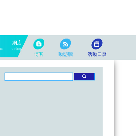
隊
網店
am
eShop
博客
動態牆
活動日曆