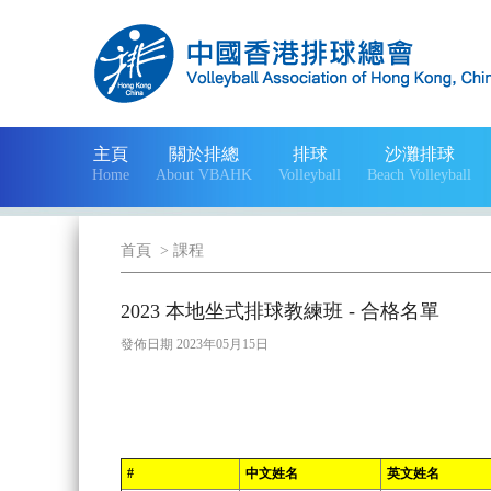
主頁
關於排總
排球
沙灘排球
Home
About VBAHK
Volleyball
Beach Volleyball
首頁
>
課程
2023 本地坐式排球教練班 - 合格名單
發佈日期 2023年05月15日
#
中文姓名
英文姓名