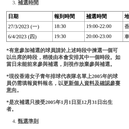
補選時間
日期
報到時間
補
選時間
18:30
19:00-22:00
27/3/2023 (一)
19:30
20:00-23:00
6/4/2023 (四)
*
有意參加
補
選的球員請於上述時段中揀選一個可
以出席的時段，稍後由本會安排其中一個時段。如
當日未能前來參與
補
選，則視作放棄參與
補
選。
*
現役香港女子青年排球代表隊名單上
2005
年的球
員仍需填報資料報名，以
更新個人資料及確認參賽
意向
。
*
是次
補
選只接受
2005
年
1
月
1
日至
12
月
31
日出生
者。
甄選準則