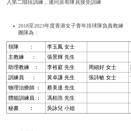
入第二階段訓練，連同原有隊員接受訓練
2018至2023年度香港女子青年排球隊負責教練
團隊為：
領隊 ：
李玉鳳 女士
主教練 ：
張景輝 先生
助理教練 ：
李裕庭 先生
周細好 女士
訓練員 ：
黃卓謙 先生
張詩敏 女士
物理治療師 ︰
蔡美達 先生
體能訓練員 ︰
馮柏浩 先生
秘書 ︰
吳詠兒 小姐