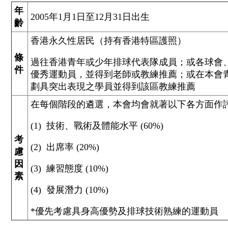
年
2005年1月1日至12月31日出生
齡
香港永久性居民（持有香港特區護照）
條
過往香港青年或少年排球代表隊成員；或各球會
件
優秀運動員，並得到老師或教練推薦；或在本會
劃具突出表現之學員並得到該區教練推薦
在每個階段的遴選，本會均會就著以下各方面作評估 
(1) 技術、戰術及體能水平 (60%)
考
(2) 出席率 (20%)
慮
因
(3) 練習態度 (10%)
素
(4) 發展潛力 (10%)
*優先考慮具身高優勢及排球技術熟練的運動員