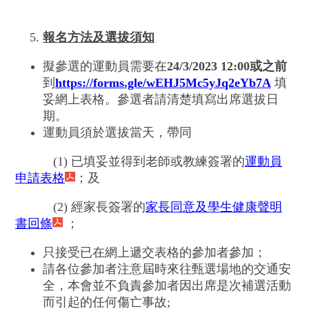
報名方法及選拔須知
擬參選的運動員需要在
24/3/2023 12:00或之前
到
https://forms.gle/wEHJ5Mc5yJq2eYb7A
填
妥網上表格。參選者請清楚填寫出席選拔日
期。
運動員須於選拔當天，帶同
(1) 已填妥並得到老師或教練簽署的
運動員
申請表格
；及
(2) 經家長簽署的
家長同意及學生健康聲明
書回條
；
只接受已在網上遞交表格的參加者參加；
請各位參加者注意屆時來往甄選場地的交通安
全，本會並不負責參加者因出席是次補選活動
而引起的任何傷亡事故;