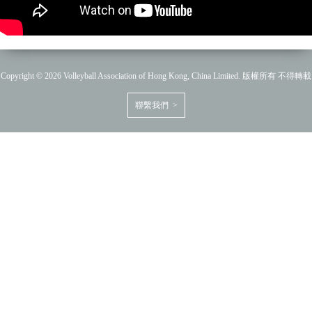
Copyright © 2026 Volleyball Association of Hong Kong, China Limited. 版權所有 不得轉載
聯繫我們 >