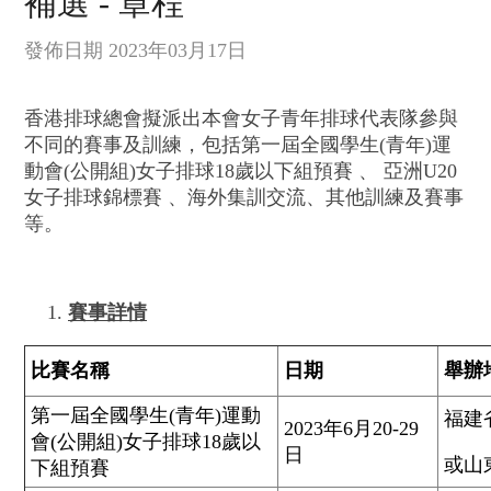
補選 - 章程
發佈日期 2023年03月17日
香港排球總會擬派出本會女子青年排球代表隊參與
不同的賽事及訓練，包括第一屆全國學生(青年)運
動會(公開組)女子排球18歲以下組預賽 、 亞洲U20
女子排球錦標賽 、海外集訓交流、其他訓練及賽事
等。
賽事詳情
比賽名稱
日期
舉辦
第一屆全國學生(青年)運動
福建
2023年6月20-29
會(公開組)女子排球18歲以
日
或山
下組預賽