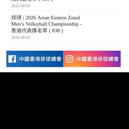
2026-08-03
排球 | 2026 Asian Eastern Zonal
Men’s Volleyball Championship -
香港代表隊名單 ( 838 )
2026-08-03