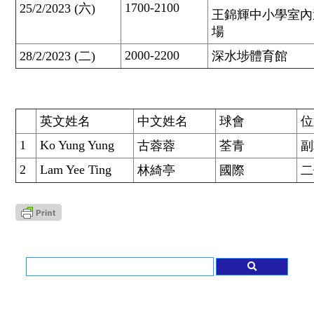
1700-2100
25/2/2023 (六)
王錦輝中小學室內
場
2000-2200
28/2/2023 (二)
深水埗體育館
英文姓名
中文姓名
球會
位
1
Ko Yung Yung
古蓉蓉
荃青
副
2
Lam Yee Ting
林綺亭
國際
二