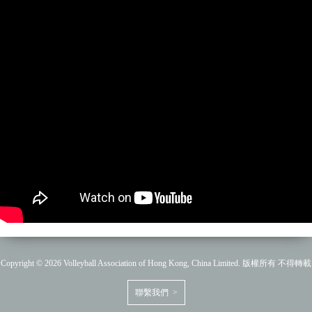
Copyright © 2026 Volleyball Association of Hong Kong, China Limited. 版權所有 不得轉載
聯繫我們 >