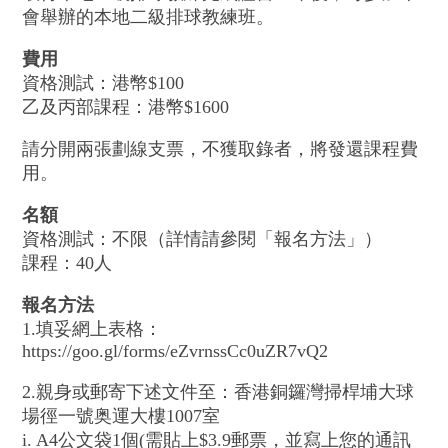
會舉辦的本地二級排球教練班。
費用
資格測試：港幣$100
乙及丙部課程：港幣$1600
請分開兩張劃線支票，不獲取錄者，將發還課程費
用。
名額
資格測試：不限（詳情請參閱「報名方法」）
課程：40人
報名方法
1.填妥網上表格：
https://goo.gl/forms/eZvrnssCc0uZR7vQ2
2.親身或郵寄下述文件至：香港銅鑼灣掃桿埔大球
場徑一號奥運大樓1007室
i. A4公文袋1個(需貼上$3.9郵票，並寫上您的通訊