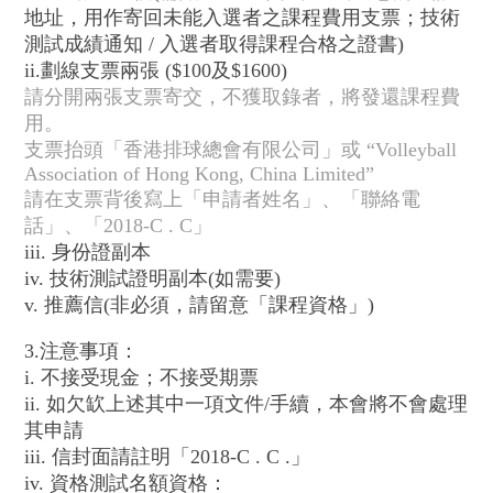
地址，用作寄回未能入選者之課程費用支票；技術
測試成績通知 / 入選者取得課程合格之證書)
ii.劃線支票兩張 ($100及$1600)
請分開兩張支票寄交，不獲取錄者，將發還課程費
用。
支票抬頭「香港排球總會有限公司」或 “Volleyball
Association of Hong Kong, China Limited”
請在支票背後寫上「申請者姓名」、「聯絡電
話」、「2018-C . C」
iii. 身份證副本
iv. 技術測試證明副本(如需要)
v. 推薦信(非必須，請留意「課程資格」)
3.注意事項：
i. 不接受現金；不接受期票
ii. 如欠缼上述其中一項文件/手續，本會將不會處理
其申請
iii. 信封面請註明「2018-C . C .」
iv. 資格測試名額資格：