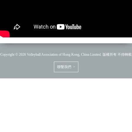
Copyright © 2026 Volleyball Association of Hong Kong, China Limited. 版權所有 不得轉載
聯繫我們 >