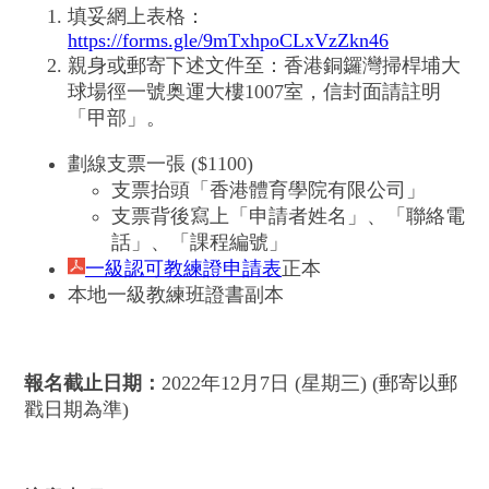
填妥網上表格：
https://forms.gle/9mTxhpoCLxVzZkn46
親身或郵寄下述文件至：香港銅鑼灣掃桿埔大
球場徑一號奥運大樓1007室，信封面請註明
「甲部」。
劃線支票一張 ($1100)
支票抬頭「香港體育學院有限公司」
支票背後寫上「申請者姓名」、「聯絡電
話」、「課程編號」
一級認可教練證申請表
正本
本地一級教練班證書副本
報名截止日期：
2022年12月7日 (星期三) (郵寄以郵
戳日期為準)