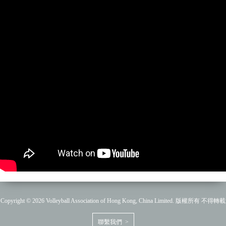
Copyright © 2026 Volleyball Association of Hong Kong, China Limited. 版權所有 不得轉載
聯繫我們 >