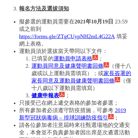
報名方法及選拔須知
擬參選的運動員需要在
2021
年10
月19
日
23:59
或之前到
https://forms.gle/ZTgCUypNH2mL4G22A
填妥
網上表格。
運動員須於選拔當天帶同以下文件：
已填妥的
運動員申請表格
；
運動員同意及健康聲明書回條
（僅十八
歲或以上運動員需填寫）；或
家長簽署的
家長同意及運動員健康聲明書回條
（僅
十八歲以下運動員需填寫）
健康申報表
；
只接受已在網上遞交表格的參加者參選；
所有參加者必須遵守防疫措施，可參考
2019
新型冠狀病毒病 – 排球訓練防疫指引
；
請各位參加者注意屆時來往甄選場地的交通安
全，本會並不負責參加者因出席是次遴選活動