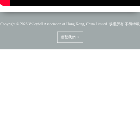
Copyright © 2026 Volleyball Association of Hong Kong, China Limited. 版權所有 不得轉載
聯繫我們 >