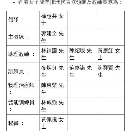
香港女子成年排球代表隊領隊及教練團隊為：
徐惠芬 女
領隊 ：
士
郭建全 先
主教練 ：
生
林鎮國 先
陳紹璣 先
黃應紅 女
助理教練 ：
生
生
士
麥炳良 先
蘇嘉諾 先
謝釋賢 先
訓練員 ：
生
生
生
物理治療師
陳東樂 先
︰
生
體能訓練員
林威強 先
︰
生
黃佩儀 女
秘書 ︰
士