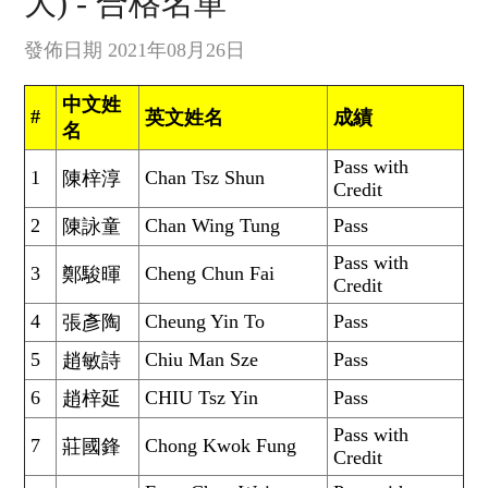
大) - 合格名單
發佈日期 2021年08月26日
中文姓
#
英文姓名
成績
名
Pass with
1
Chan Tsz Shun
陳梓淳
Credit
2
Chan Wing Tung
Pass
陳詠童
Pass with
3
Cheng Chun Fai
鄭駿暉
Credit
4
Cheung Yin To
Pass
張彥陶
5
Chiu Man Sze
Pass
趙敏詩
6
CHIU Tsz Yin
Pass
趙梓延
Pass with
7
Chong Kwok Fung
莊國鋒
Credit