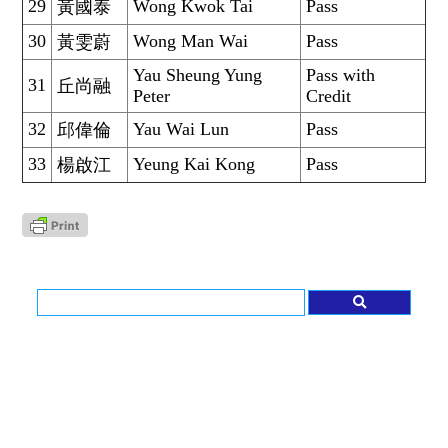
29
Wong Kwok Tai
Pass
黃國泰
30
Wong Man Wai
Pass
黃雯蔚
Yau Sheung Yung
Pass with
31
丘尚融
Peter
Credit
32
Yau Wai Lun
Pass
邱偉倫
33
Yeung Kai Kong
Pass
楊啟江