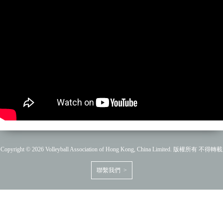
Copyright © 2026 Volleyball Association of Hong Kong, China Limited. 版權所有 不得轉載
聯繫我們 >