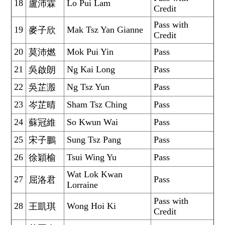
18
Lo Pui Lam
盧沛霖
Credit
Pass with
19
Mak Tsz Yan Gianne
麥子欣
Credit
20
Mok Pui Yin
Pass
莫沛燃
21
Ng Kai Long
Pass
吳啟朗
22
Ng Tsz Yun
Pass
吳芷溵
23
Sham Tsz Ching
Pass
岑芷晴
24
So Kwun Wai
Pass
蘇冠維
25
Sung Tsz Pang
Pass
宋子鵬
26
Tsui Wing Yu
Pass
徐穎榆
Wat Lok Kwan
27
Pass
屈洛君
Lorraine
Pass with
28
Wong Hoi Ki
王凱琪
Credit