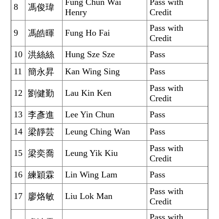
Fung Chun Wai
Pass with
8
馮俊瑋
Henry
Credit
Pass with
9
Fung Ho Fai
馮皓暉
Credit
10
Hung Sze Sze
Pass
洪絲絲
11
Kan Wing Sing
Pass
簡永昇
Pass with
12
Lau Kin Ken
劉健勤
Credit
13
Lee Yin Chun
Pass
李彥進
14
Leung Ching Wan
Pass
梁靜芸
Pass with
15
Leung Yik Kiu
梁奕喬
Credit
16
Lin Wing Lam
Pass
練穎霖
Pass with
17
Liu Lok Man
廖烙敏
Credit
Pass with