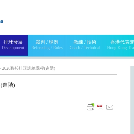
排球發展
裁判 / 球例
教練 / 技術
香港代表
Development
Refereeing / Rules
Coach / Technical
Hong Kong Te
 2020聯校排球訓練課程(進階)
程(進階)