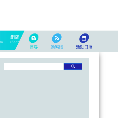
隊
網店
am
eShop
博客
動態牆
活動日曆