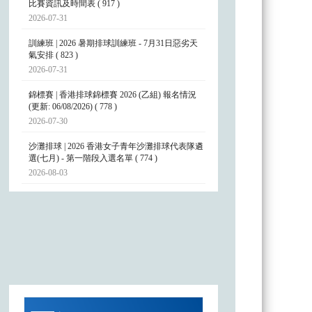
比賽資訊及時間表 ( 917 )
2026-07-31
訓練班 | 2026 暑期排球訓練班 - 7月31日惡劣天
氣安排 ( 823 )
2026-07-31
錦標賽 | 香港排球錦標賽 2026 (乙組) 報名情況
(更新: 06/08/2026) ( 778 )
2026-07-30
沙灘排球 | 2026 香港女子青年沙灘排球代表隊遴
選(七月) - 第一階段入選名單 ( 774 )
2026-08-03