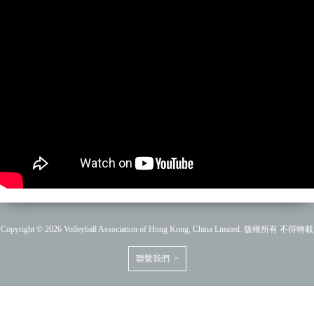
Copyright © 2026 Volleyball Association of Hong Kong, China Limited. 版權所有 不得轉載
聯繫我們 >