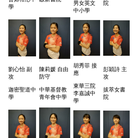
男女英文
院
學
中小學
胡秀菲 接
劉心怡 副
陳莉媛 自由
彭穎詩 主
應
攻
防守
攻
東華三院
迦密聖道中
中華基督教
拔萃女書
李嘉誠中
學
青年會中學
院
學