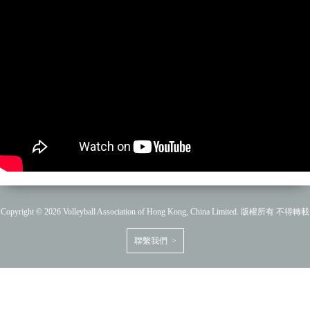
Copyright © 2026 Volleyball Association of Hong Kong, China Limited. 版權所有 不得轉載
聯繫我們 >