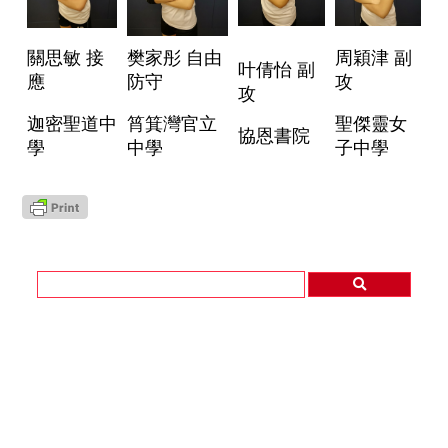
關思敏 接
樊家彤 自由
周穎津 副
叶倩怡 副
應
防守
攻
攻
迦密聖道中
筲箕灣官立
聖傑靈女
協恩書院
學
中學
子中學