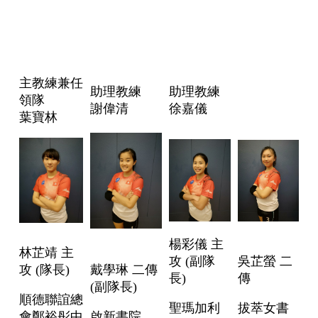
主教練兼任
助理教練
助理教練
領隊
謝偉清
徐嘉儀
葉寶林
楊彩儀 主
林芷靖 主
攻 (副隊
吳芷螢 二
攻 (隊長)
戴學琳 二傳
長)
傳
(副隊長)
順德聯誼總
聖瑪加利
拔萃女書
會鄭裕彤中
啟新書院