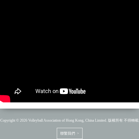
Copyright © 2026 Volleyball Association of Hong Kong, China Limited. 版權所有 不得轉載
聯繫我們 >