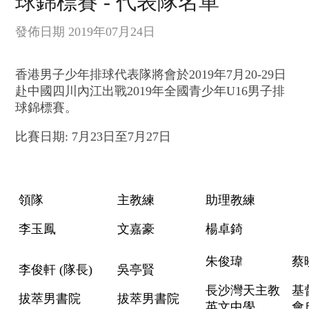
球錦標賽 - 代表隊名單
發佈日期 2019年07月24日
香港男子少年排球代表隊將會於
2019
年7月20-29
日
赴中國四川內江出戰2019年全國青少年U16男子排
球錦標賽。
比賽日期: 7月23日至7月27日
領隊
主教練
助理教練
李玉鳳
文嘉豪
楊卓錡
朱俊瑋
蔡
李俊軒 (隊長)
吳亭賢
長沙灣天主教
基
拔萃男書院
拔萃男書院
英文中學
會