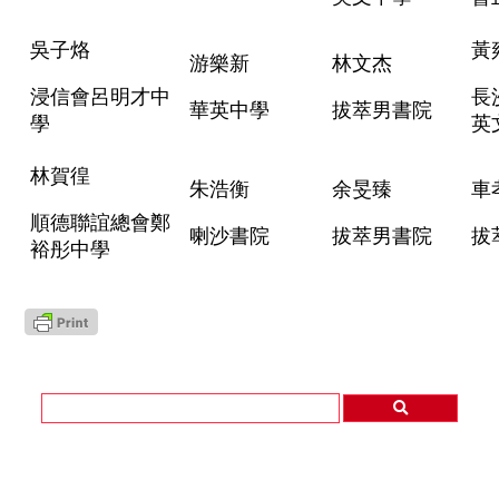
吳子烙
黃
游樂新
林文杰
浸信會呂明才中
長
華英中學
拔萃男書院
學
英
林賀徨
朱浩衡
余旻臻
車
順德聯誼總會鄭
喇沙書院
拔萃男書院
拔
裕彤中學