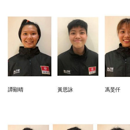
譚顯晴
黃思詠
馮旻仟