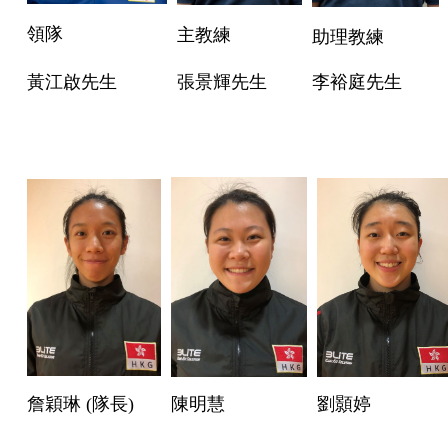
領隊
主教練
助理教練
黃江啟先生
張景輝先生
李裕庭先生
詹穎琳 (隊長)
陳明慧
劉顥婷