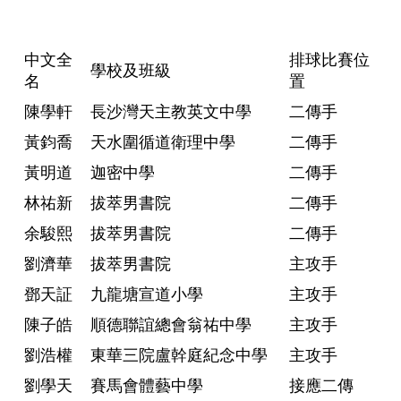
中文全
排球比賽位
學校及班級
名
置
陳學軒
長沙灣天主教英文中學
二傳手
黃鈞喬
天水圍循道衛理中學
二傳手
黃明道
迦密中學
二傳手
林祐新
拔萃男書院
二傳手
余駿熙
拔萃男書院
二傳手
劉濟華
拔萃男書院
主攻手
鄧天証
九龍塘宣道小學
主攻手
陳子皓
順德聯誼總會翁祐中學
主攻手
劉浩權
東華三院盧幹庭紀念中學
主攻手
劉學天
賽馬會體藝中學
接應二傳