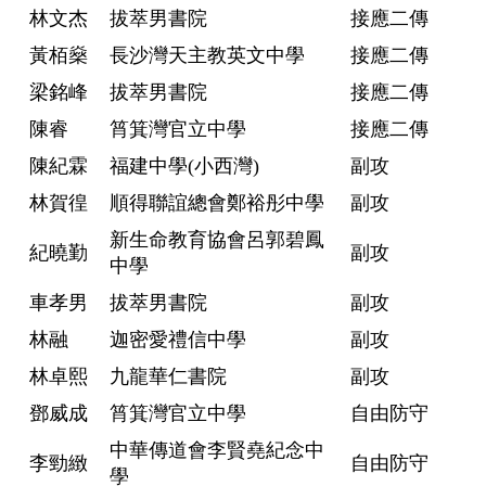
林文杰
拔萃男書院
接應二傳
黃栢燊
長沙灣天主教英文中學
接應二傳
梁銘峰
拔萃男書院
接應二傳
陳睿
筲箕灣官立中學
接應二傳
陳紀霖
福建中學(小西灣)
副攻
林賀徨
順得聯誼總會鄭裕彤中學
副攻
新生命教育協會呂郭碧鳳
紀曉勤
副攻
中學
車孝男
拔萃男書院
副攻
林融
迦密愛禮信中學
副攻
林卓熙
九龍華仁書院
副攻
鄧威成
筲箕灣官立中學
自由防守
中華傳道會李賢堯紀念中
李勁緻
自由防守
學