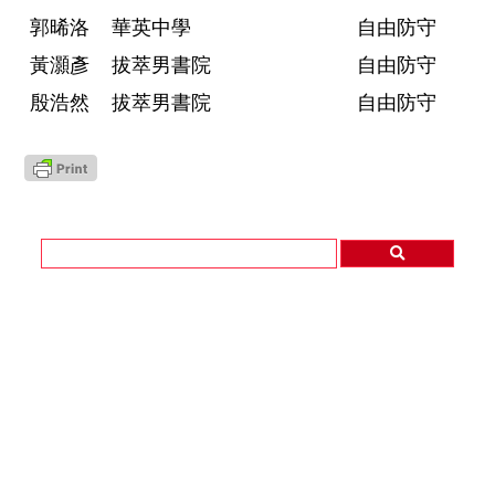
郭晞洛
華英中學
自由防守
黃灝彥
拔萃男書院
自由防守
殷浩然
拔萃男書院
自由防守