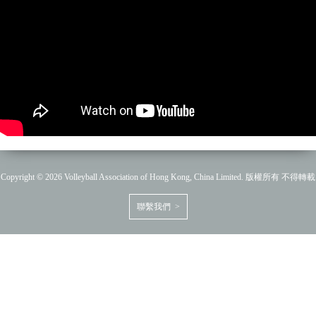
Copyright © 2026 Volleyball Association of Hong Kong, China Limited. 版權所有 不得轉載
聯繫我們 >