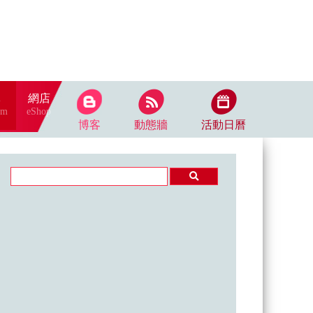
隊
網店
am
eShop
博客
動態牆
活動日曆