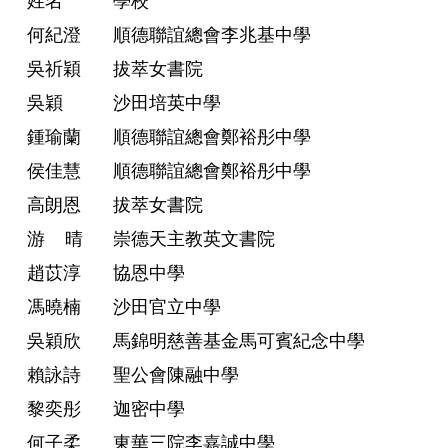
姓名
學校
何紀澄
順德聯誼總會李兆基中學
吳祈穎
拔萃女書院
吳穎
沙田培英中學
鍾瑜蘭
順德聯誼總會鄭裕彤中學
侯佳慧
順德聯誼總會鄭裕彤中學
高朗恩
拔萃女書院
游 晴
崇德天主教英文書院
趙苡淳
協恩中學
馮曉楠
沙田官立中學
吳穎欣
馬錦明慈善基金馬可賓紀念中學
賴詠詩
聖公會陳融中學
黎奕彤
迦密中學
何子柔
東華三院李嘉誠中學