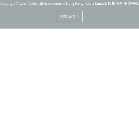
Copyright © 2026 Volleyball Association of Hong Kong, China Limited. 版權所有 不得轉載
聯繫我們 >