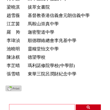
梁曉淇
拔萃女書院
趙雪薇
基督教香港信義會元朗信義中學
江芷茵
馬鞍山崇真中學
羅 羚
迦密聖道中學
李瑋湞
順德聯絡總會李兆基中學
池曉明
靈糧堂怡文中學
陳泳棋
德望學校
李芷晴
瑪利諾修院學校(中學部)
張雪晴
東華三院呂潤財紀念中學