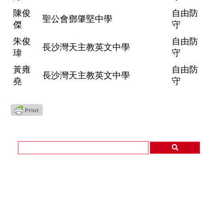
陳俊
自由防
聖公會鄧肇堅中學
傑
守
朱俊
自由防
長沙灣天主教英文中學
瑋
守
黃雍
自由防
長沙灣天主教英文中學
堯
守