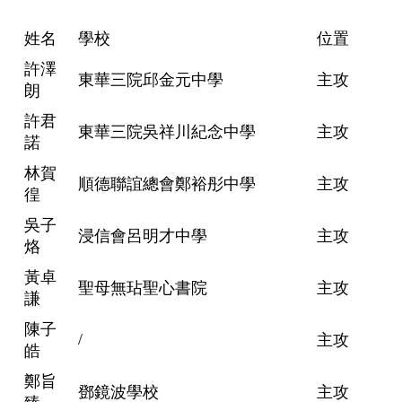
姓名
學校
位置
許澤
東華三院邱金元中學
主攻
朗
許君
東華三院吳祥川紀念中學
主攻
諾
林賀
順德聯誼總會鄭裕彤中學
主攻
徨
吳子
浸信會呂明才中學
主攻
烙
黃卓
聖母無玷聖心書院
主攻
謙
陳子
/
主攻
皓
鄭旨
鄧鏡波學校
主攻