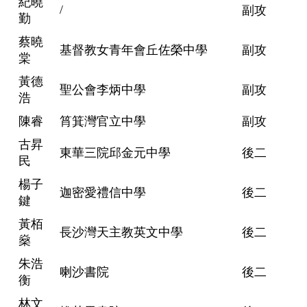
紀曉
/
副攻
勤
蔡曉
基督教女青年會丘佐榮中學
副攻
棠
黃德
聖公會李炳中學
副攻
浩
陳睿
筲箕灣官立中學
副攻
古昇
東華三院邱金元中學
後二
民
楊子
迦密愛禮信中學
後二
鍵
黃栢
長沙灣天主教英文中學
後二
燊
朱浩
喇沙書院
後二
衡
林文