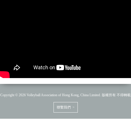
Copyright © 2026 Volleyball Association of Hong Kong, China Limited. 版權所有 不得轉載
聯繫我們 >