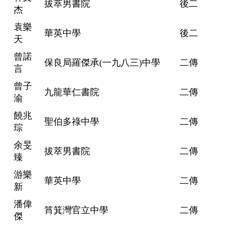
拔萃男書院
後二
杰
袁樂
華英中學
後二
天
曾諾
保良局羅傑承(一九八三)中學
二傳
言
曾子
九龍華仁書院
二傳
渝
饒兆
聖伯多祿中學
二傳
琮
余旻
拔萃男書院
二傳
臻
游樂
華英中學
二傳
新
潘偉
筲箕灣官立中學
二傳
傑