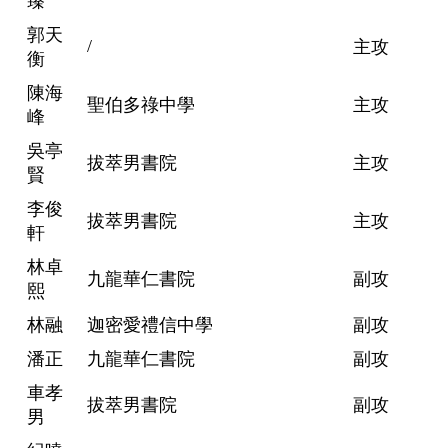
臻
郭天
/
主攻
衡
陳海
聖伯多祿中學
主攻
峰
吳亭
拔萃男書院
主攻
賢
李俊
拔萃男書院
主攻
軒
林卓
九龍華仁書院
副攻
熙
林融
迦密愛禮信中學
副攻
潘正
九龍華仁書院
副攻
車孝
拔萃男書院
副攻
男