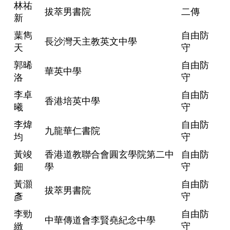
林祐
拔萃男書院
二傳
新
葉雋
自由防
長沙灣天主教英文中學
天
守
郭晞
自由防
華英中學
洛
守
李卓
自由防
香港培英中學
曦
守
李煒
自由防
九龍華仁書院
均
守
黃竣
香港道教聯合會圓玄學院第二中
自由防
鈿
學
守
黃灝
自由防
拔萃男書院
彥
守
李勁
自由防
中華傳道會李賢堯紀念中學
緻
守