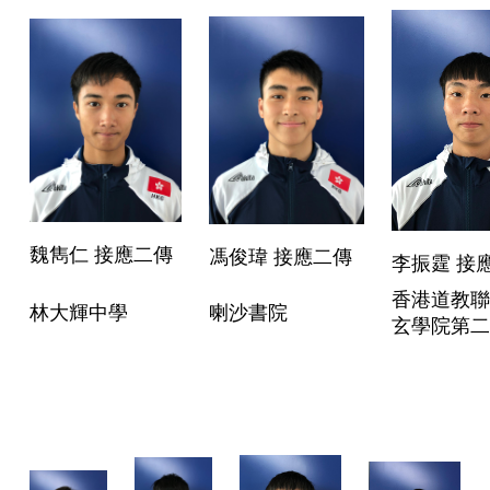
魏雋仁 接應二傳
馮俊瑋 接應二傳
李振霆 接
香港道教聯
林大輝中學
喇沙書院
玄學院第二