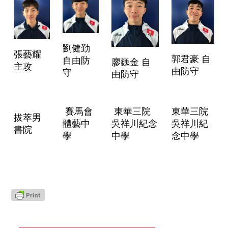
劉健勤
張藝耀
郭君豪 自
自由防
廖巍金 自
主攻
由防守
守
由防守
賽馬會
東華三院
東華三院
拔萃男
體藝中
吳祥川紀念
吳祥川紀
書院
學
中學
念中學