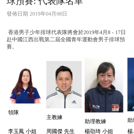
球預賽: 代表隊名單
發佈日期 2019年04月08日
香港男子少年排球代表隊將會於
2019
年4月8 - 17
日
赴中國江西出戰第二屆全國青年運動會男子排球預
賽。
領隊
主教練
助
助理教練
李玉鳳 小姐
周國傑 先生
楊劭琦 小姐
楊