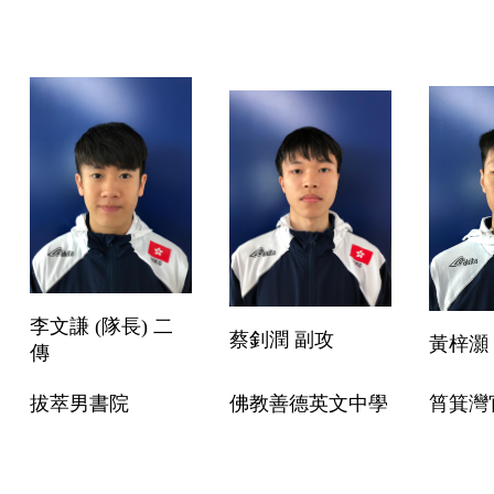
李文謙 (隊長) 二
蔡釗潤 副攻
黃梓灝
傳
拔萃男書院
佛教善德英文中學
筲箕灣