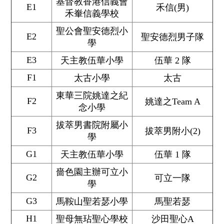
基督教香港信義會
E1
禾信(男)
禾輋信義學校
聖公會聖安德烈小
E2
聖安德烈男子隊
學
E3
天主教伍華小學
伍華 2 隊
F1
太古小學
太古
東華三院姚達之紀
F2
姚達之Team A
念小學
拔萃男書院附屬小
F3
拔萃男附小(2)
學
G1
天主教伍華小學
伍華 1 隊
嗇色園主辦可立小
G2
可立一隊
學
G3
馬鞍山聖若瑟小學
馬聖若瑟
H1
聖母無玷聖心學校
沙田聖心A