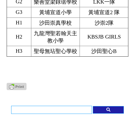
G2
樂善堂梁銶琚學校
LKK一隊
G3
黃埔宣道小學
黃埔宣道2 隊
H1
沙田崇真學校
沙崇2隊
九龍灣聖若翰天主
H2
KBSJB GIRLS
教小學
H3
聖母無玷聖心學校
沙田聖心B