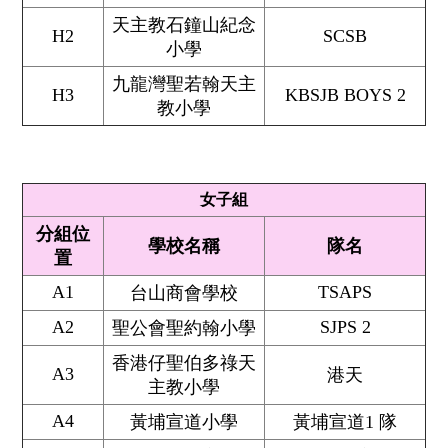
天主教石鐘山紀念
H2
SCSB
小學
九龍灣聖若翰天主
H3
KBSJB BOYS 2
教小學
女子組
分組位
學校名稱
隊名
置
A1
TSAPS
台山商會學校
A2
SJPS 2
聖公會聖約翰小學
香港仔聖伯多祿天
A3
港天
主教小學
A4
黃埔宣道小學
黃埔宣道1 隊