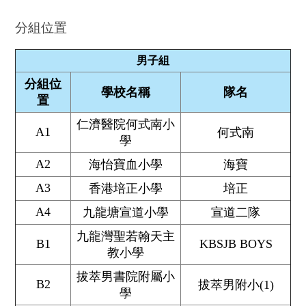
分組位置
男子組
分組位
學校名稱
隊名
置
仁濟醫院何式南小
A1
何式南
學
A2
海怡寶血小學
海寶
A3
香港培正小學
培正
A4
九龍塘宣道小學
宣道二隊
九龍灣聖若翰天主
B1
KBSJB BOYS
教小學
拔萃男書院附屬小
B2
拔萃男附小(1)
學