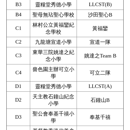
B3
LLCST(B)
靈糧堂秀德小學
B4
聖母無玷聖心學校
沙田聖心B
林村公立黃福鑾紀
C1
黃福鑾
念學校
C2
九龍塘宣道小學
宣道一隊
東華三院姚達之紀
C3
姚達之Team B
念小學
嗇色園主辦可立小
C4
可立二隊
學
D1
LLCST(A)
靈糧堂秀德小學
天主教石鐘山紀念
D2
石鐘山B
小學
聖公會奉基千禧小
D3
奉基千禧
學