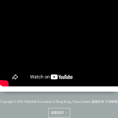
Copyright © 2026 Volleyball Association of Hong Kong, China Limited. 版權所有 不得轉載
聯繫我們 >