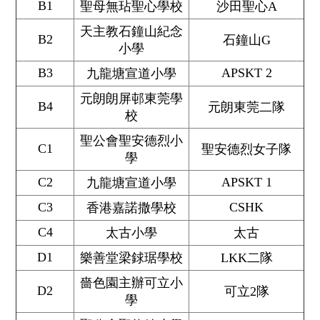
B1
聖母無玷聖心學校
沙田聖心A
天主教石鐘山紀念
B2
石鐘山G
小學
B3
APSKT 2
九龍塘宣道小學
元朗朗屏邨東莞學
B4
元朗東莞二隊
校
聖公會聖安德烈小
C1
聖安德烈女子隊
學
C2
APSKT 1
九龍塘宣道小學
C3
CSHK
香港嘉諾撒學校
C4
太古小學
太古
D1
樂善堂梁銶琚學校
LKK二隊
嗇色園主辦可立小
D2
可立2隊
學