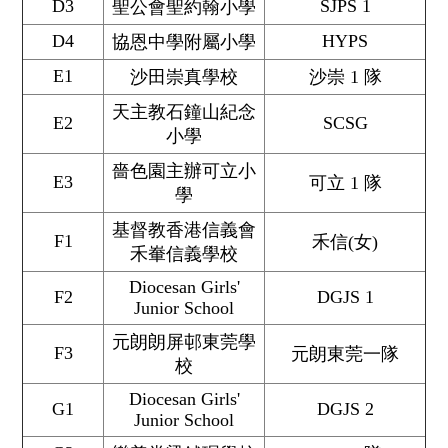
D3
SJPS 1
聖公會聖約翰小學
D4
HYPS
協恩中學附屬小學
E1
沙田崇真學校
沙崇 1 隊
天主教石鐘山紀念
E2
SCSG
小學
嗇色園主辦可立小
E3
可立 1 隊
學
基督教香港信義會
F1
禾信(女)
禾輋信義學校
Diocesan Girls'
F2
DGJS 1
Junior School
元朗朗屏邨東莞學
F3
元朗東莞一隊
校
Diocesan Girls'
G1
DGJS 2
Junior School