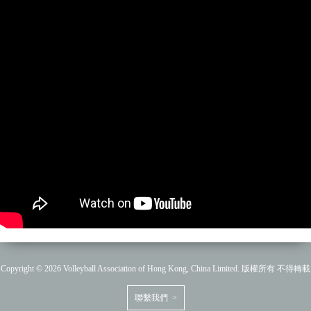
Copyright © 2026 Volleyball Association of Hong Kong, China Limited. 版權所有 不得轉載
聯繫我們 >