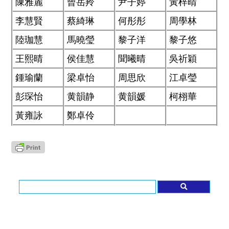
陳雅麗
曾岳羚
尹子婷
黃梓晴
李慧賢
蔡綺琳
何彤彤
周學林
陸珈慧
馬曉瑩
黎子洋
黎子悠
王熙晴
侯佳慧
聞曦晴
吳祈穎
鍾瑜蘭
梁卓怡
周思欣
江卓瑩
彭琛怡
黄韻静
黄韻媛
柯栩華
黃雍詠
鄭卓伶