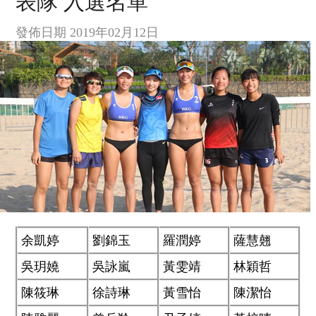
表隊 入選名單
發佈日期 2019年02月12日
余凱婷
劉錦玉
羅潤婷
薩慧翹
吳玥嬈
吳詠嵐
黃雯靖
林穎哲
陳筱琳
徐詩琳
黃雪怡
陳潔怡