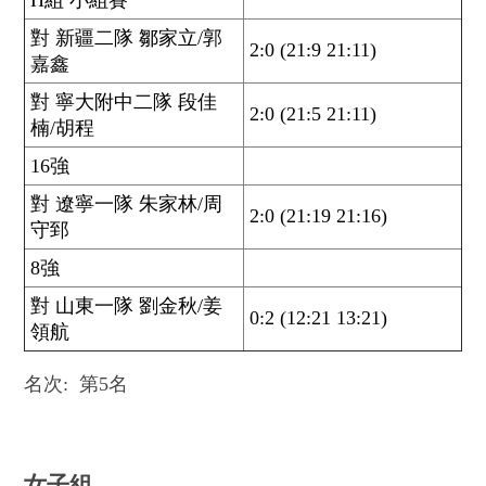
H組 小組賽
對 新疆二隊 鄒家立/郭
2:0 (21:9 21:11)
嘉鑫
對 寧大附中二隊 段佳
2:0 (21:5 21:11)
楠/胡程
16強
對 遼寧一隊 朱家林/周
2:0 (21:19 21:16)
守郅
8強
對 山東一隊 劉金秋/姜
0:2 (12:21 13:21)
領航
名次: 第5名
女子組