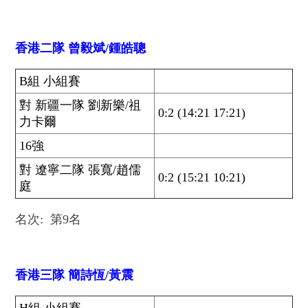
香港二隊 曾毅斌/鍾皓聰
B組 小組賽
對 新疆一隊 劉新樂/祖
0:2 (14:21 17:21)
力卡爾
16強
對 遼寧二隊 張寬/趙儒
0:2 (15:21 10:21)
庭
名次: 第9名
香港三隊 簡詩恆/黃震