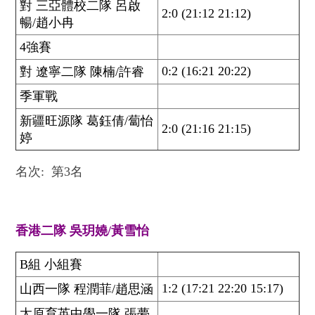
對 三亞體校二隊 呂啟
2:0 (21:12 21:12)
暢/趙小冉
4強賽
0:2 (16:21 20:22)
對 遼寧二隊 陳楠/許睿
季軍戰
新疆旺源隊 葛鈺倩/蔔怡
2:0 (21:16 21:15)
婷
名次: 第3名
香港二隊 吳玥嬈/黃雪怡
B組 小組賽
1:2 (17:21 22:20 15:17)
山西一隊 程潤菲/趙思涵
太原育英中學一隊 張夢