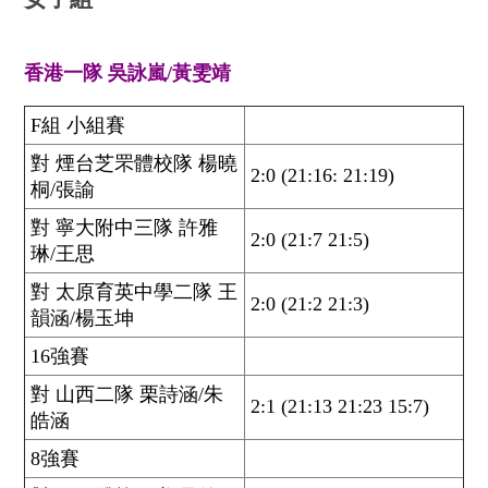
香港一隊 吳詠嵐/黃雯靖
F組 小組賽
對 煙台芝罘體校隊 楊曉
2:0 (21:16: 21:19)
桐/張諭
對 寧大附中三隊 許雅
2:0 (21:7 21:5)
琳/王思
對 太原育英中學二隊 王
2:0 (21:2 21:3)
韻涵/楊玉坤
16強賽
對 山西二隊 栗詩涵/朱
2:1 (21:13 21:23 15:7)
皓涵
8強賽