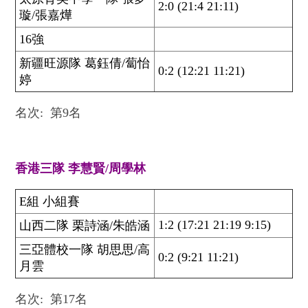
2:0 (21:4 21:11)
璇/張嘉燁
16強
新疆旺源隊 葛鈺倩/蔔怡
0:2 (12:21 11:21)
婷
名次: 第9名
香港三隊 李慧賢/周學林
E組 小組賽
1:2 (17:21 21:19 9:15)
山西二隊 栗詩涵/朱皓涵
三亞體校一隊 胡思思/高
0:2 (9:21 11:21)
月雲
名次: 第17名