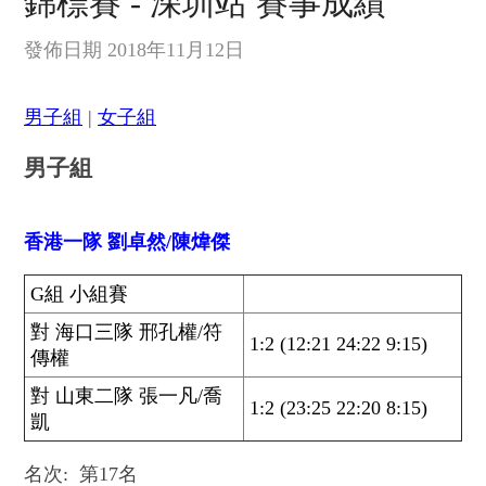
錦標賽 - 深圳站 賽事成績
發佈日期 2018年11月12日
男子組
|
女子組
男子組
香港一隊 劉卓然/陳煒傑
G組 小組賽
對 海口三隊 邢孔權/符
1:2 (12:21 24:22 9:15)
傳權
對 山東二隊 張一凡/喬
1:2 (23:25 22:20 8:15)
凱
名次: 第17名