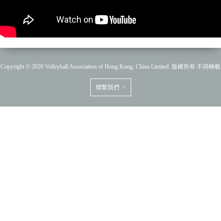
Copyright © 2026 Volleyball Association of Hong Kong, China Limited. 版權所有 不得轉載
聯繫我們 >