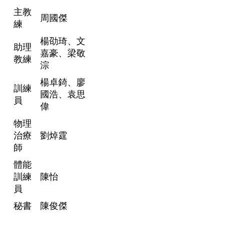
主教
周國傑
練
楊劭琦、文
助理
嘉豪、梁敬
教練
淙
楊卓錡、廖
訓練
國浩、袁思
員
偉
物理
治療
劉焯霆
師
體能
訓練
陳怡
員
秘書
陳俊傑