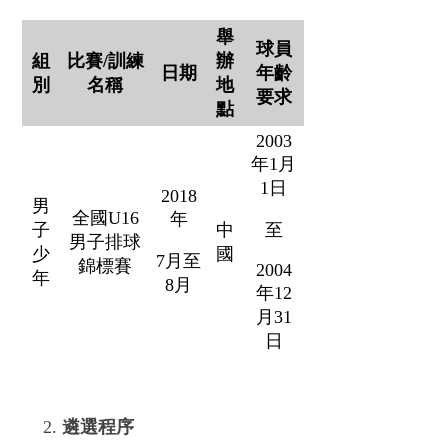
舉
球員
組
比賽/訓練
辦
日期
年齡
別
名稱
地
要求
點
2003
年1月
1日
2018
男
全國U16
年
子
中
至
男子排球
少
國
7月至
錦標賽
2004
年
8月
年12
月31
日
遴選程序