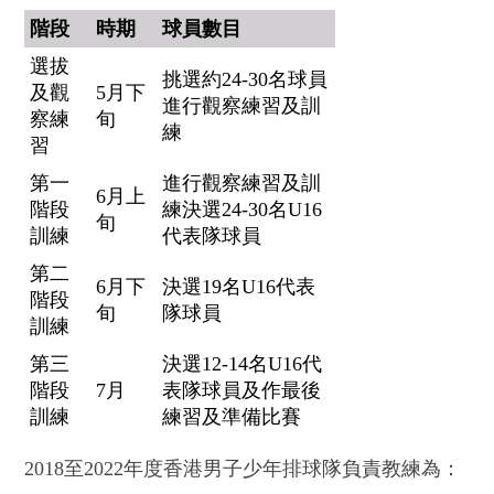
階段
時期
球員數目
選拔
挑選約24-30名球員
及觀
5月下
進行觀察練習及訓
察練
旬
練
習
第一
進行觀察練習及訓
6月上
階段
練決選24-30名U16
旬
訓練
代表隊球員
第二
6月下
決選19名U16代表
階段
旬
隊球員
訓練
第三
決選12-14名U16代
階段
7月
表隊球員及作最後
訓練
練習及準備比賽
2018至2022年度香港男子少年排球隊負責教練為：