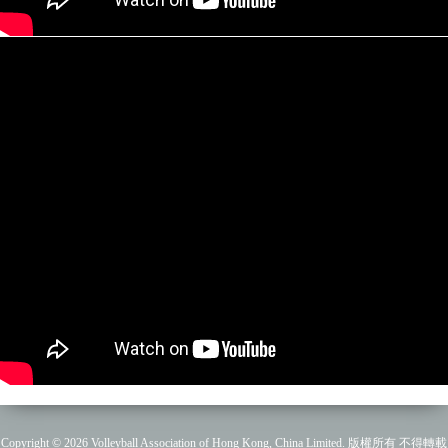
Copyright © 2026 Volleyball Association of Hong Kong, China Limited. 版權所有 不得轉載