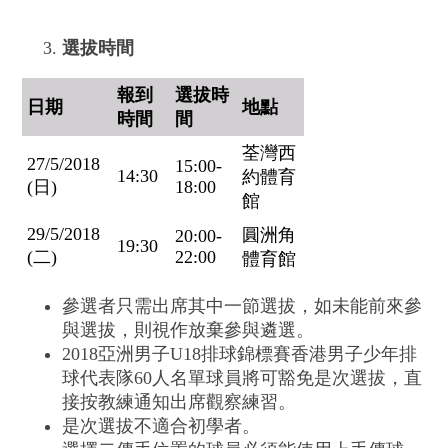
選拔時間
報到
選拔時
日期
地點
時間
間
荃灣西
27/5/2018
15:00-
14:30
約體育
(日)
18:00
館
29/5/2018
圓洲角
20:00-
19:30
(二)
22:00
體育館
參選者只需出席其中一節選拔，如未能前來參
與選拔，則視作放棄參與遴選。
2018亞洲男子U18排球錦標賽香港男子少年排
球代表隊60人名單球員將可豁免是次選拔，直
接按教練通知出席觀察練習。
是次選拔不適合初學者。