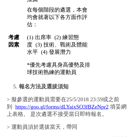
在每個階段的遴選，本會
均會就著以下各方面作評
估：
考慮
(1) 出席率 (2) 練習態
因素
度 (3) 技術、戰術及體能
水平 (4) 發展潛力
*優先考慮具身高優勢及排
球技術熟練的運動員
報名方法及選拔須知
> 擬參選的運動員需要在
25/5/2018 23:59
或之前
到
https://goo.gl/forms/dLYaixSO3fBZeNpr2
填妥網
上表格。 是次遴選不接受當日即時報名。
> 運動員須於選拔當天，帶同