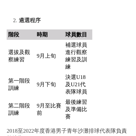
遴選程序
階段
時期
球員數目
補選球員
選拔及觀
進行觀察
9月上旬
察練習
練習及訓
練
決選U18
第一階段
9月下旬
及U21代
訓練
表隊球員
最後練習
第二階段
9月至比賽
及準備比
訓練
前
賽
2018至2022年度香港男子青年沙灘排球代表隊負責