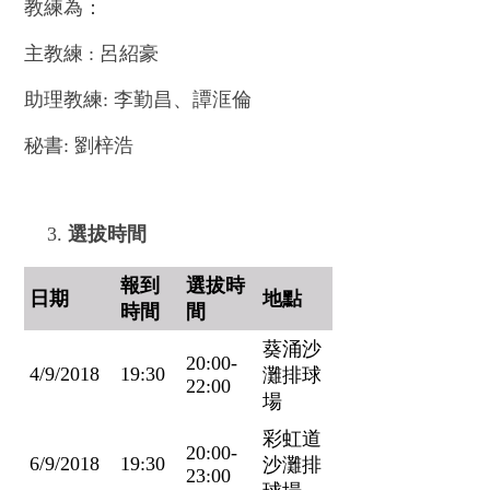
教練為：
主教練 : 呂紹豪
助理教練: 李勤昌、譚洭倫
秘書: 劉梓浩
選拔時間
報到
選拔時
日期
地點
時間
間
葵涌沙
20:00-
4/9/2018
19:30
灘排球
22:00
場
彩虹道
20:00-
6/9/2018
19:30
沙灘排
23:00