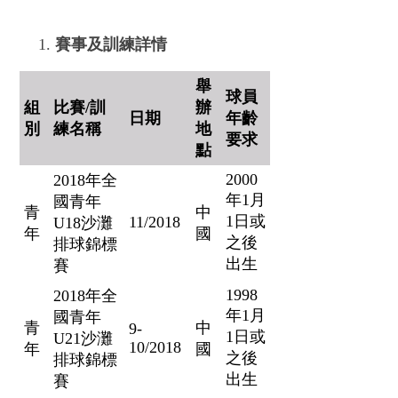
賽事及訓練詳情
舉
球員
組
比賽/訓
辦
日期
年齡
別
練名稱
地
要求
點
2000
2018年全
年1月
國青年
青
中
1日或
11/2018
U18沙灘
年
國
之後
排球錦標
出生
賽
1998
2018年全
年1月
國青年
青
中
9-
1日或
U21沙灘
10/2018
年
國
之後
排球錦標
出生
賽