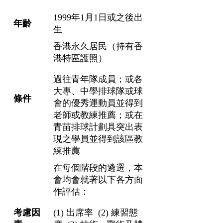
1999年1月1日或之後出
年齡
生
香港永久居民（持有香
港特區護照）
過往青年隊成員；或各
大專、中學排球隊或球
條件
會的優秀運動員並得到
老師或教練推薦；或在
青苗排球計劃具突出表
現之學員並得到該區教
練推薦
在每個階段的遴選，本
會均會就著以下各方面
作評估：
考慮因
(1) 出席率 (2) 練習態