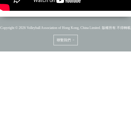
Copyright © 2026 Volleyball Association of Hong Kong, China Limited. 版權所有 不得轉載
聯繫我們 >