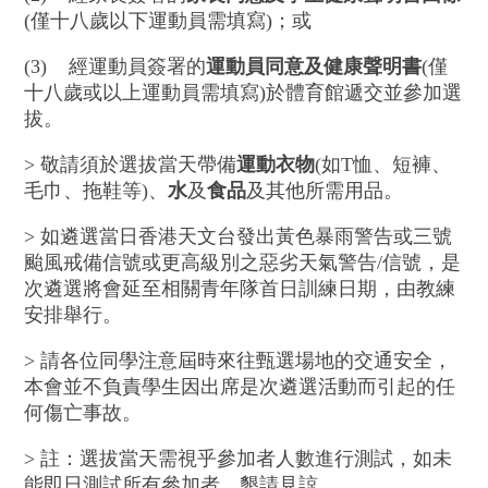
(僅十八歲以下運動員需填寫)；或
(3) 經運動員簽署的
運動員同意及健康聲明書
(僅
十八歲或以上運動員需填寫)於體育館遞交並參加選
拔。
> 敬請須於選拔當天帶備
運動衣物
(如T恤、短褲、
毛巾、拖鞋等)、
水
及
食品
及其他所需用品。
> 如遴選當日香港天文台發出黃色暴雨警告或三號
颱風戒備信號或更高級別之惡劣天氣警告/信號，是
次遴選將會延至相關青年隊首日訓練日期，由教練
安排舉行。
> 請各位同學注意屆時來往甄選場地的交通安全，
本會並不負責學生因出席是次遴選活動而引起的任
何傷亡事故。
> 註：選拔當天需視乎參加者人數進行測試，如未
能即日測試所有參加者，懇請見諒。