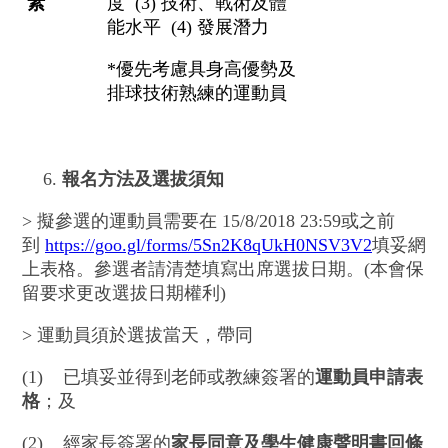
素
度 (3) 技術、戰術及體
能水平 (4) 發展潛力
*優先考慮具身高優勢及
排球技術熟練的運動員
報名方法及選拔須知
> 擬參選的運動員需要在 15/8/2018 23:59或之前
到
https://goo.gl/forms/5Sn2K8qUkH0NSV3V2
填妥網
上表格。參選者請清楚填寫出席選拔日期。(本會保
留要求更改選拔日期權利)
> 運動員須於選拔當天，帶同
(1) 已填妥並得到老師或教練簽署的
運動員申請表
格
；及
(2) 經家長簽署的
家長同意及學生健康聲明書回條