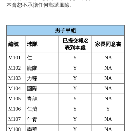
本會恕不承擔任何郵遞風險。
男子甲組
已提交報名
編號
球隊
家長同意書
表到本處
M101
Y
NA
仁
M102
Y
NA
龍隊
M103
Y
NA
力臻
M104
Y
NA
國際
M105
Y
NA
青龍
M106
Y
Y
仁濟
M107
Y
NA
仁青
M108
Y
NA
南華