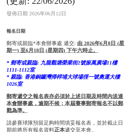
(更新: 22/06/2026)
發佈日期 2026年06月12日
報名日期
郵寄或親臨*本會辦事處 遞交:
由 2026年6月8日 (星
期一) 至6月18日 (星期四) 下午六時止。
* 郵寄或親臨: 九龍觀塘榮業街2號振萬廣場11樓
1111-1112室
* 親臨: 香港銅鑼灣掃桿埔大球場徑一號奧運大樓
1026室
郵寄遞交之報名表亦必須於上述日期及時間內送達
本會辦事處，逾期不候；本屆賽事郵寄報名不以郵
戳為準。
請參賽球隊預留足夠時間填妥報名表，並於截止日
期前將所有報名資料
正本
遞交至本會。