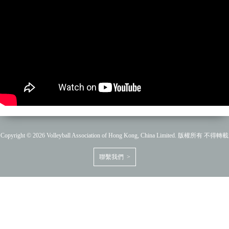
Copyright © 2026 Volleyball Association of Hong Kong, China Limited. 版權所有 不得轉載
聯繫我們 >