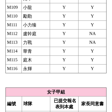
M109
Y
Y
小龍
M110
Y
Y
勵勤
M111
Y
Y
小力臻
M112
Y
NA
盧幹庭
M113
Y
NA
力戰
M114
Y
Y
華青
M115
Y
Y
庭木
M116
Y
Y
永輝
女子甲組
已提交報名
編號
球隊
家長同意書
表到本處