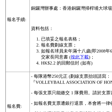
銅鑼灣辦事處：香港銅鑼灣掃桿埔大球場徑
報名手續:
資料包括：
已填妥之報名表格；
報名費劃線支票；
如報名球員未年滿十八歲(即2008年
交家長同意書 (
按此下載
)；
HK$2.2 的回郵信封 (如有)
- 每隊港幣250元正 (劃線支票抬頭請
『VOLLEYBALL ASSOCIATION OF HON
- 每張支票只能繳交 1 隊費用。請於
- 如報名費支票遭銀行退票，本會將一律
報名費: