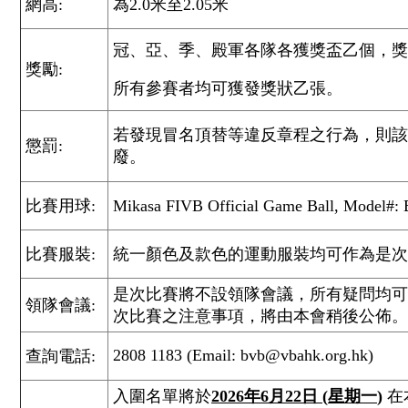
網高:
為2.0米至2.05米
冠、亞、季、殿軍各隊各獲獎盃乙個，獎
獎勵:
所有參賽者均可獲發獎狀乙張。
若發現冒名頂替等違反章程之行為，則該
懲罰:
廢。
比賽用球:
Mikasa FIVB Official Game Ball, Model
比賽服裝:
統一顏色及款色的運動服裝均可作為是次
是次比賽將不設領隊會議，所有疑問均可
領隊會議:
次比賽之注意事項，將由本會稍後公佈。
2808 1183 (Email: bvb@vbahk.org.hk)
查詢電話:
入圍名單將於
2026
年
6
月
22
日
(
星期一
)
在