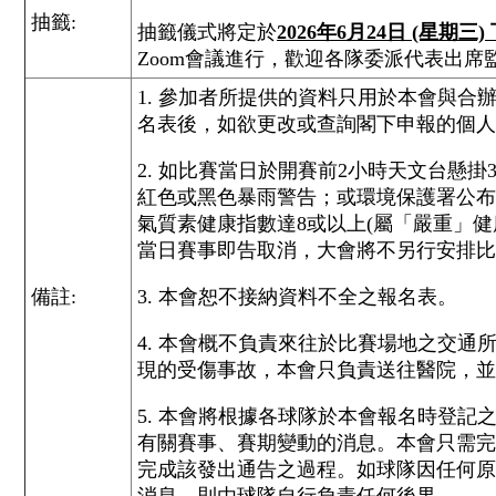
抽籤:
抽籤儀式將定於
2026年6月24日 (星期三)
Zoom會議進行，歡迎各隊委派代表出席
1. 參加者所提供的資料只用於本會與合
名表後，如欲更改或查詢閣下申報的個人
2. 如比賽當日於開賽前2小時天文台懸
紅色或黑色暴雨警告；或環境保護署公布
氣質素健康指數達8或以上(屬「嚴重」
當日賽事即告取消，大會將不另行安排比
備註:
3. 本會恕不接納資料不全之報名表。
4. 本會概不負責來往於比賽場地之交通
現的受傷事故，本會只負責送往醫院，並
5. 本會將根據各球隊於本會報名時登記
有關賽事、賽期變動的消息。本會只需完
完成該發出通告之過程。如球隊因任何原