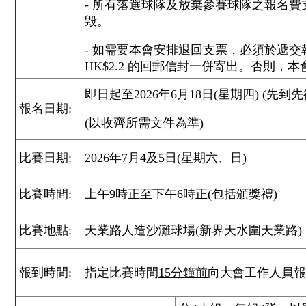
- 所有落選球隊及放棄參賽球隊之報名
毁。
- 如需要本會安排退回支票，必須於遞
HK$2.2 的回郵信封一併寄出。否則，
即日起至2026年6月18日(星期四) (先到
報名日期:
(以收齊所需文件為準)
比賽日期:
2026年7月4及5日(星期六、日)
比賽時間:
上午9時正至下午6時正(包括頒獎禮)
比賽地點:
天業路人造沙灘球場(新界天水圍天業路)
報到時間:
指定比賽時間
15
分鐘前
向大會工作人員報