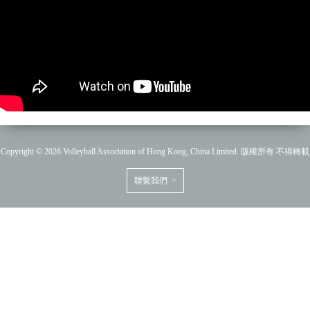
Copyright © 2026 Volleyball Association of Hong Kong, China Limited. 版權所有 不得轉載
聯繫我們 >