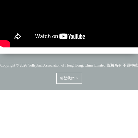
Copyright © 2026 Volleyball Association of Hong Kong, China Limited. 版權所有 不得轉載
聯繫我們 >