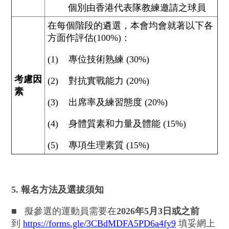
個別由香港代表隊教練邀請之球員
在每個階段的遴選，本會均會就著以下各
方面作評估(100%)：
(1) 專位技術熟練 (30%)
考慮因
(2) 對抗實戰能力 (20%)
素
(3) 出席率及練習態度 (20%)
(4) 身體質素和力量及體能 (15%)
(5) 專項生理素質 (15%)
5. 報名方法及選拔須知
■
擬參選的運動員需要在
2026年5月3日或之前
到
https://forms.gle/3CBdMDFA5PD6a4fy9
填妥網上