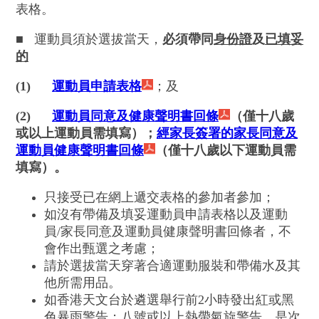
表格。
■
運動員須於選拔當天，
必須帶同
身份證
及
已填妥
的
(1)
運動員申請表格
；及
(2)
運動員同意及健康聲明書回條
（僅十八歲
或以上運動員需填寫）；
經家長簽署的家長同意及
運動員健康聲明書回條
（僅十八歲以下運動員需
填寫）。
只接受已在網上遞交表格的參加者參加；
如沒有帶備及填妥運動員申請表格以及運動
員/家長同意及運動員健康聲明書回條者，不
會作出甄選之考慮；
請於選拔當天穿著合適運動服裝和帶備水及其
他所需用品。
如香港天文台於遴選舉行前2小時發出紅或黑
色暴雨警告；八號或以上熱帶氣旋警告，是次