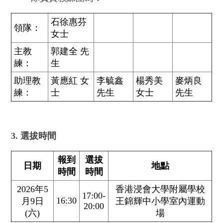
石徐惠芬
領隊：
女士
主教
郭建全 先
練：
生
助理教
黃應紅 女
李毓鑫
楊秀美
麥炳良
練：
士
先生
女士
先生
3. 選拔時間
報到
選拔
日期
地點
時間
時間
2026年5
香港浸會大學附屬學校
17:00-
16:30
月9日
王錦輝中小學室內運動
20:00
(六)
場