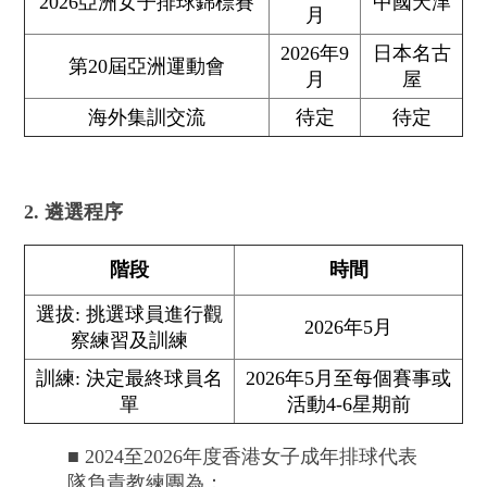
2026亞洲女子排球錦標賽
中國天津
月
2026年9
日本名古
第20屆亞洲運動會
月
屋
海外集訓交流
待定
待定
2. 遴選程序
階段
時間
選拔: 挑選球員進行觀
2026年5月
察練習及訓練
訓練: 決定最終球員名
2026年5月至每個賽事或
單
活動4-6星期前
■ 2024至2026年度香港女子成年排球代表
隊負責教練團為：