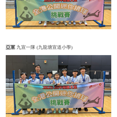
亞軍
九宣一隊 (九龍塘宣道小學)