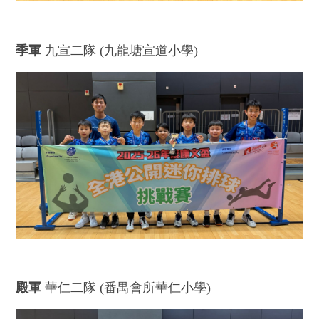
季軍
九宣二隊 (九龍塘宣道小學)
殿軍
華仁二隊 (番禺會所華仁小學)