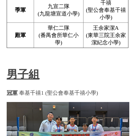
千禧
九宣二隊
季軍
(聖公會奉基千禧
(九龍塘宣道小學)
小學)
華仁二隊
王余家潔A
殿軍
(番禺會所華仁小
(東華三院王余家
學)
潔紀念小學)
男子組
冠軍
奉基千禧1 (聖公會奉基千禧小學)