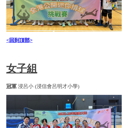
<
回到頂部
>
女子組
冠軍
浸呂小 (浸信會呂明才小學)