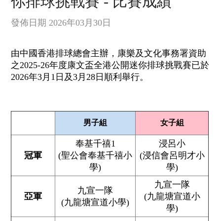
你排球挑戰賽 - 比賽成績
發佈日期 2026年03月30日
由中國香港排球總會主辦，康樂及文化事務署資助
之2025-26年度康文盃全港公開迷你排球挑戰賽已於
2026年3月1日及3月28日順利舉行。
男子組
女子組
奉基千禧1
浸呂小
冠軍
(聖公會奉基千禧小
(浸信會呂明才小
學)
學)
九宣一隊
九宣一隊
亞軍
(九龍塘宣道小
(九龍塘宣道小學)
學)