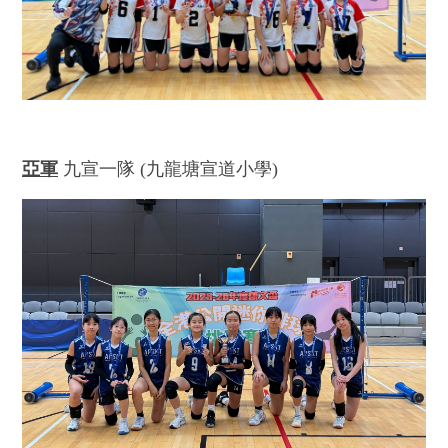
亞軍
九宣一隊 (九龍塘宣道小學)