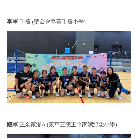
季軍
千禧 (聖公會奉基千禧小學)
殿軍
王余家潔A (東華三院王余家潔紀念小學)