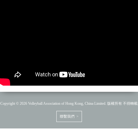
Copyright © 2026 Volleyball Association of Hong Kong, China Limited. 版權所有 不得轉載
聯繫我們 >