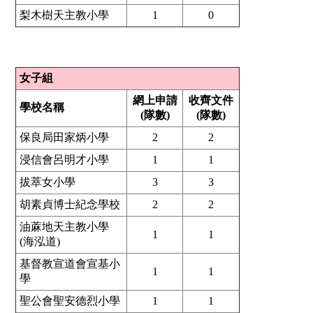
梨木樹天主教小學
1
0
女子組
網上申請
收齊文件
學校名稱
(隊數)
(隊數)
保良局田家炳小學
2
2
浸信會呂明才小學
1
1
拔萃女小學
3
3
胡素貞博士紀念學校
2
2
油蔴地天主教小學
1
1
(海泓道)
基督教宣道會宣基小
1
1
學
聖公會聖安德烈小學
1
1