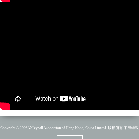
Copyright © 2026 Volleyball Association of Hong Kong, China Limited. 版權所有 不得轉載