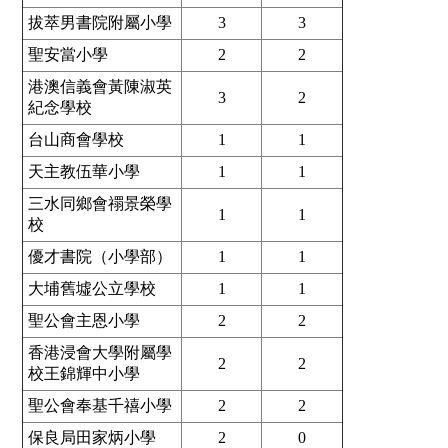
拔萃男書院附屬小學
3
3
聖安當小學
2
2
港澳信義會黃陳淑英
3
2
紀念學校
台山商會學校
1
1
天主教伍華小學
1
1
三水同鄉會禤景榮學
1
1
校
優才書院（小學部）
1
1
大埔舊墟公立學校
1
1
聖公會主恩小學
2
2
香港浸會大學附屬學
2
2
校王錦輝中小學
聖公會奉基千禧小學
2
2
保良局田家炳小學
2
0