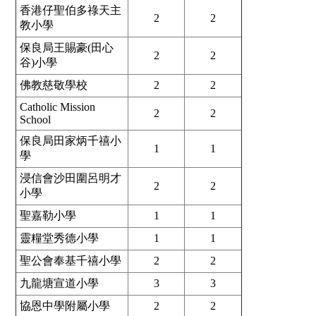
香港仔聖伯多祿天主
2
2
教小學
保良局王賜豪(田心
2
2
谷)小學
佛教慈敬學校
2
2
Catholic Mission
2
2
School
保良局田家炳千禧小
1
1
學
浸信會沙田圍呂明才
2
2
小學
聖嘉勒小學
1
1
靈糧堂秀德小學
1
1
聖公會奉基千禧小學
2
2
九龍塘宣道小學
3
3
協恩中學附屬小學
2
2