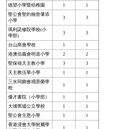
德望小學暨幼稚園
1
1
聖公會聖約翰曾肇添
3
3
小學
瑪利諾修院學校(小
3
3
學部)
台山商會學校
1
1
港澳信義會明道小學
2
2
聖保祿天主教小學
3
3
天主教伍華小學
1
1
三水同鄉會禤景榮學
1
1
校
優才書院（小學部）
1
1
大埔舊墟公立學校
1
1
聖公會主恩小學
1
1
香港浸會大學附屬學
1
1