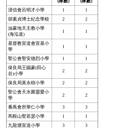
(隊數)
(隊數)
浸信會呂明才小學
1
1
胡素貞博士紀念學校
2
2
油蔴地天主教小學
1
1
(海泓道)
基督教宣道會宣基小
1
1
學
聖公會聖安德烈小學
1
1
保良局王賜豪(田心
2
2
谷)小學
保良局黃永樹小學
2
2
聖公會天水圍靈愛小
2
2
學
番禺會所華仁小學
3
3
馬鞍山聖若瑟小學
1
1
九龍塘宣道小學
3
3