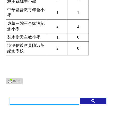
校王錦輝中小學
中華基督教青年會小
1
1
學
東華三院王余家潔紀
2
2
念小學
梨木樹天主教小學
1
0
港澳信義會黃陳淑英
2
0
紀念學校