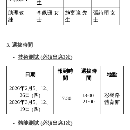
生
助理教
李佩珊 女
施富強 先
張詩穎 女
練：
士
生
士
3. 選拔時間
技術測試 (必須出席3次)
報到時
選拔時
日期
地點
間
間
2026年2月5、12、
26日 (四)
彩榮路
18:00-
17:30
21:00
2026年3月5、12、
體育館
19日 (四)
體能測試
(
必須出席
1
次
)