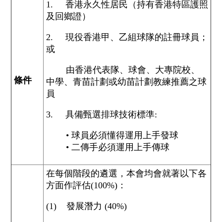
1. 香港永久性居民（持有香港特區護照
及回鄉證）
2. 現役香港甲、乙組球隊的註冊球員；
或
由香港代表隊、球會、大專院校、
條件
中學、青苗計劃或幼苗計劃教練推薦之球
員
3. 具備甄選排球技術標準:
• 球員必須懂得運用上手發球
• 二傳手必須運用上手傳球
在每個階段的遴選，本會均會就著以下各
方面作評估(100%)：
(1) 發展潛力 (40%)