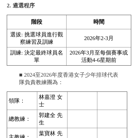
2. 遴選程序
階段
時間
選拔: 挑選球員進行觀
2026年2-3月
察練習及訓練
訓練: 決定最終球員名
2026年3月至每個賽事或
單
活動4-6星期前
■ 2024至2026年度香港女子少年排球代表
隊負責教練團為：
林嘉澄 女
領隊：
士
郭建全 先
總教練：
生
葉寶林 先
主教練：