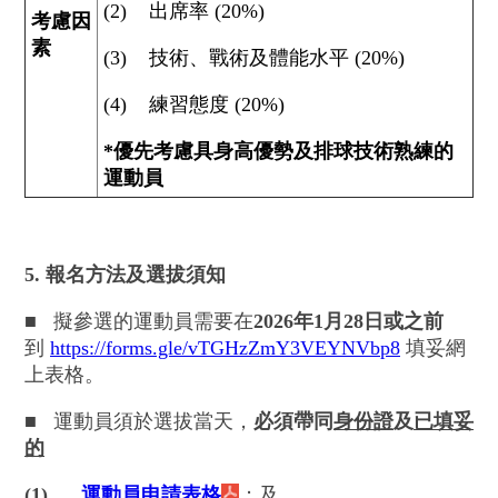
(2) 出席率 (20%)
考慮因
素
(3) 技術、戰術及體能水平 (20%)
(4) 練習態度 (20%)
*優先考慮具身高優勢及排球技術熟練的
運動員
5. 報名方法及選拔須知
■
擬參選的運動員需要在
2026年1月28日或之前
到
https://forms.gle/vTGHzZmY3VEYNVbp8
填妥網
上表格。
■
運動員須於選拔當天，
必須帶同
身份證
及
已填妥
的
(1)
運動員申請表格
；及