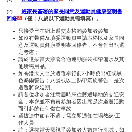
(2)
經家長簽署的家長同意及運動員健康聲明書
回條
（僅十八歲以下運動員需填寫）。
只接受已在網上遞交表格的參加者參加；
如沒有帶備及填妥運動員申請表格以及家長同
意及運動員健康聲明書回條者，不會作出甄選
之考慮；
請於選拔當天穿著合適運動服裝和帶備水及其
他所需用品。
如香港天文台於遴選舉行前2小時發出紅或黑
色暴雨警告；八號或以上熱帶氣旋警告，是次
遴選將會延期。
請各位參加者注意屆時來往甄選場地的交通安
全，本會並不負責參加者因出席是次遴選活動
而引起的任何傷亡事故；
選拔途中如有不適，需立即通知在場教練/工
作人員。
註：選拔當天需視乎參加者人數進行測試，如