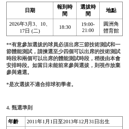
報到時
選拔時
日期
地點
間
間
2026年3月3、10、
圓洲角
19:00-
18:30
21:00
17日 (二)
體育館
**有意參加選拔的球員必須出席三節技術測試和一
節體能測試，請揀選至少四個可以出席的技術測試
時段和兩個可以出席的體能測試時段，稍後由本會
安排時段。如當日未能前來參與選拔，則視作放棄
參與遴選。
*是次選拔不適合排球初學者。
4. 甄選準則
年齡
2011年1月1日至2013年12月31日出生