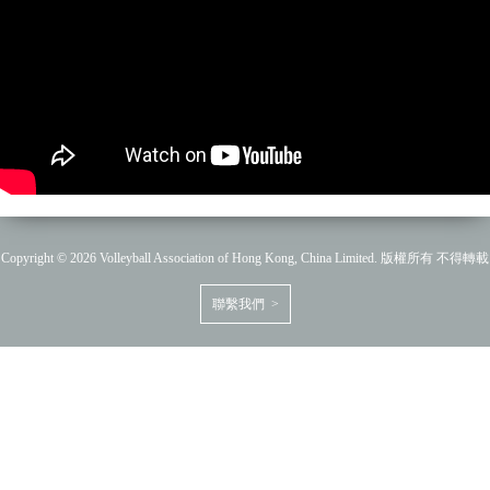
Copyright © 2026 Volleyball Association of Hong Kong, China Limited. 版權所有 不得轉載
聯繫我們 >