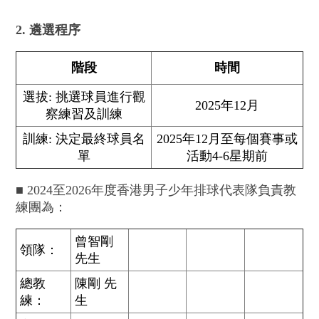
2. 遴選程序
階段
時間
選拔: 挑選球員進行觀
2025年12月
察練習及訓練
訓練: 決定最終球員名
2025年12月至每個賽事或
單
活動4-6星期前
■ 2024至2026年度香港男子少年排球代表隊負責教
練團為：
曾智剛
領隊：
先生
總教
陳剛 先
練：
生