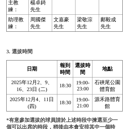
主教
楊卓錡
練：
先生
助理教
周國傑
文嘉豪
梁敬淙
鄺毅成
練：
先生
先生
先生
先生
3. 選拔時間
報到
選拔時
日期
地點
時間
間
2025年12月2、9、
石硤尾公園
19:00-
18:30
23:00
16、23日 (二)
體育館
2025年12月4、11日
源禾路體育
19:00-
18:30
21:00
(四)
館
*有意參加選拔的球員請於上述時段中揀選至少一
個可以出席的時段，稍後由本會安排其中一個時