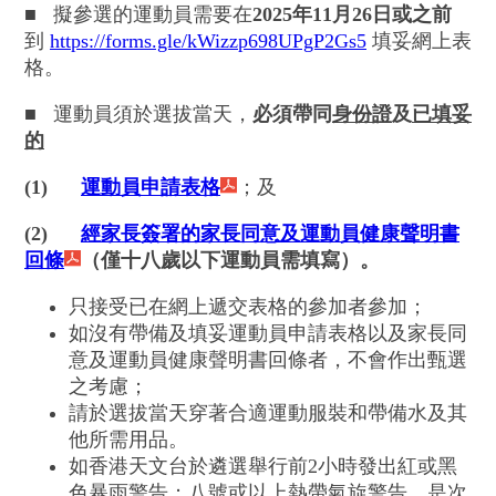
■
擬參選的運動員需要在
2025年11月26日或之前
到
https://forms.gle/kWizzp698UPgP2Gs5
填妥網上表
格。
■
運動員須於選拔當天，
必須帶同
身份證
及
已填妥
的
(1)
運動員申請表格
；及
(2)
經家長簽署的家長同意及運動員健康聲明書
回條
（僅十八歲以下運動員需填寫）。
只接受已在網上遞交表格的參加者參加；
如沒有帶備及填妥運動員申請表格以及家長同
意及運動員健康聲明書回條者，不會作出甄選
之考慮；
請於選拔當天穿著合適運動服裝和帶備水及其
他所需用品。
如香港天文台於遴選舉行前2小時發出紅或黑
色暴雨警告；八號或以上熱帶氣旋警告，是次