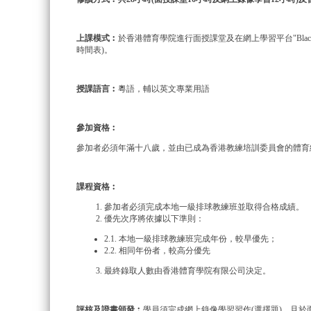
上課模式︰
於香港體育學院進行面授課堂及在網上學習平台"Blac
時間表)。
授課語言︰
粵語，輔以英文專業用語
參加資格︰
參加者必須年滿十八歲，並由已成為香港教練培訓委員會的體育
課程資格︰
參加者必須完成本地一級排球教練班並取得合格成績。
優先次序將依據以下準則：
2.1. 本地一級排球教練班完成年份，較早優先；
2.2. 相同年份者，較高分優先
最終錄取人數由香港體育學院有限公司決定。
評核及證書頒發︰
學員須完成網上錄像學習習作(選擇題)，且於