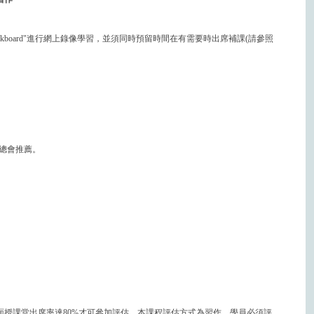
kboard"進行網上錄像學習，並須同時預留時間在有需要時出席補課(請參照
總會推薦。
面授課堂出席率達80%才可參加評估。本課程評估方式為習作，學員必須評