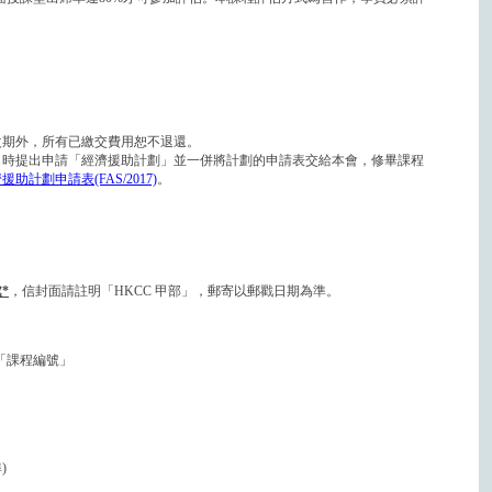
改期外，所有已繳交費用恕不退還。
名時提出申請「經濟援助計劃」並一併將計劃的申請表交給本會，修畢課程
援助計劃申請表(FAS/2017)
。
*
，信封面請註明「HKCC 甲部」，郵寄以郵戳日期為準。
「課程編號」
)