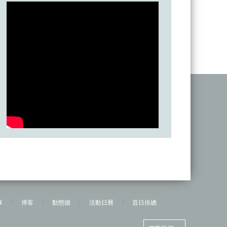
隊
/
博客
/
動態牆
/
活動日曆
/
昔日排總