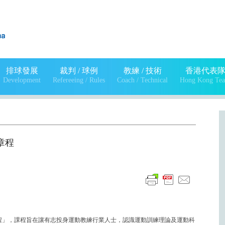
排球發展
裁判 / 球例
教練 / 技術
香港代表
Development
Refereeing / Rules
Coach / Technical
Hong Kong Te
 章程
課程」，課程旨在讓有志投身運動教練行業人士，認識運動訓練理論及運動科