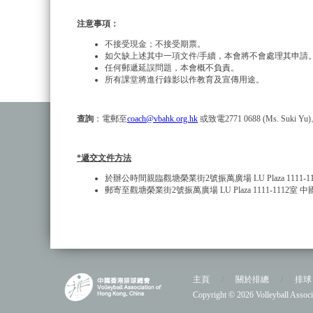
注意事項：
不接受現金；不接受期票。
如欠缺上述其中一項文件/手續，本會將不會處理其申請
任何郵遞延誤問題，本會概不負責。
所有課堂將進行錄影以作教育及宣傳用途。
查詢
：電郵至
coach@vbahk.org.hk
或致電2771 0688 (Ms. Suki Yu
*
遞交文件方法
於辦公時間親臨觀塘榮業街2號振萬廣場 LU Plaza 111
郵寄至觀塘榮業街2號振萬廣場 LU Plaza 1111-11
主頁
/
關於排總
/
排球
Copyright © 2026 Volleyball As