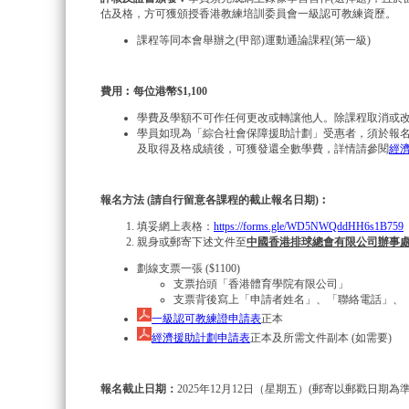
估及格，方可獲頒授香港教練培訓委員會一級認可教練資歷。
課程等同本會舉辦之(甲部)運動通論課程(第一級)
費用︰每位港幣$1,100
學費及學額不可作任何更改或轉讓他人。除課程取消或
學員如現為「綜合社會保障援助計劃」受惠者，須於報
及取得及格成績後，可獲發還全數學費，詳情請參閱
經濟
報名方法 (請自行留意各課程的截止報名日期)︰
填妥網上表格：
https://forms.gle/WD5NWQddHH6s1B759
親身或郵寄下述文件至
中國香港排球總會有限公司辦事處
劃線支票一張 ($1100)
支票抬頭「香港體育學院有限公司」
支票背後寫上「申請者姓名」、「聯絡電話」、
一級認可教練證申請表
正本
經濟援助計劃申請表
正本及所需文件副本 (如需要)
報名截止日期：
2025年12月12日（星期五）(郵寄以郵戳日期為準