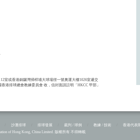
。
)。
1-1112室或香港銅鑼灣掃桿埔大球場徑一號奧運大樓1026室遞交
12室 中國香港排球總會教練委員會 收，信封面請註明「HKCC 甲部」
/
沙灘排球
/
排球發展
/
裁判 / 球例
/
教練 / 技術
/
香港代表
sociation of Hong Kong, China Limited. 版權所有 不得轉載