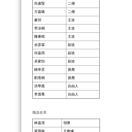
尚康賢
二傳
方嘉晞
二傳
麥玥
主攻
李泳桐
主攻
陳薈晴
主攻
余彦霖
副攻
何嘉琪
副攻
卓家怡
副攻
鍾幸宜
接應
劉熹桐
接應
洪學惠
自由人
李溵喬
自由人
職員名單:
林嘉澄
領隊
葉寶林
主教練