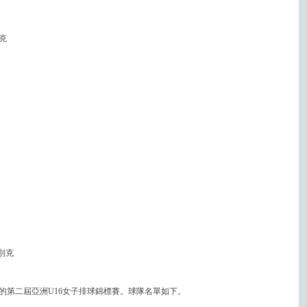
別克
茲別克
行的第二屆亞洲U16女子排球錦標賽。球隊名單如下。