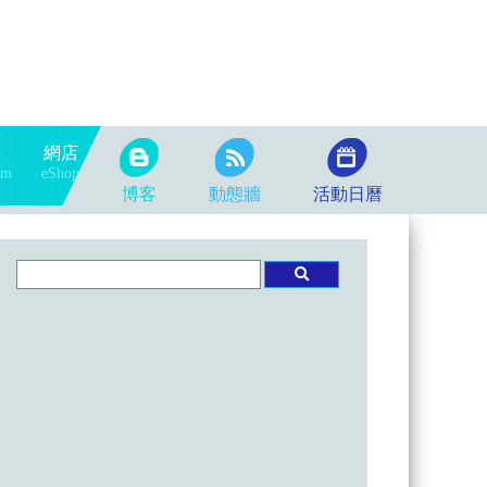
隊
網店
am
eShop
博客
動態牆
活動日曆