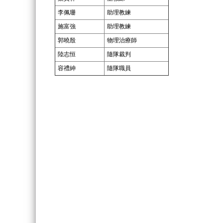
李佩珊
助理教練
施富強
助理教練
郭曉殷
物理治療師
陸志恒
隨隊裁判
容禮紳
隨隊職員