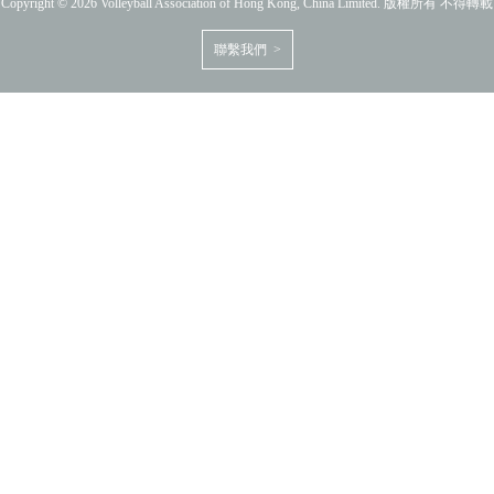
Copyright © 2026 Volleyball Association of Hong Kong, China Limited. 版權所有 不得轉載
聯繫我們 >