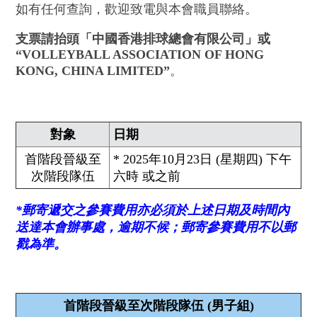
如有任何查詢，歡迎致電與本會職員聯絡。
支票請抬頭「中國香港排球總會有限公司」或
“VOLLEYBALL ASSOCIATION OF HONG
KONG, CHINA LIMITED”
。
對象
日期
首階段晉級至
* 2025年10月23日 (星期四) 下午
次階段隊伍
六時 或之前
*郵寄遞交之參賽費用亦必須於上述日期及時間內
送達本會辦事處，逾期不候；郵寄參賽費用不以郵
戳為準。
首階段晉級至次階段隊伍 (男子組)