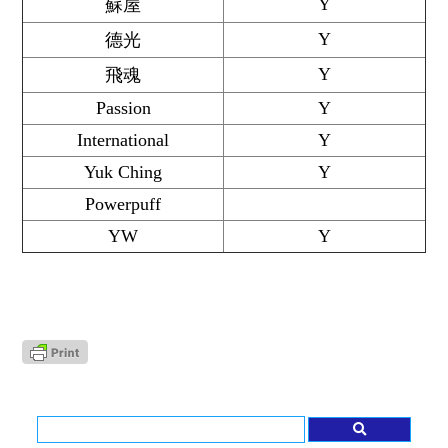
Y
蘇屋
Y
德光
Y
飛魂
Passion
Y
International
Y
Yuk Ching
Y
Powerpuff
YW
Y