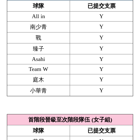
球隊
已提交支票
All in
Y
Y
南少青
Y
戰
Y
臻子
Asahi
Y
Team W
Y
Y
庭木
Y
小華青
首階段晉級至次階段隊伍 (女子組)
球隊
已提交支票